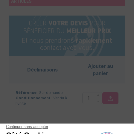
ARTICLES
CRÉER
VOTRE DEVIS
POUR
BÉNÉFICIER DU
MEILLEUR PRIX
Et nous prendrons
rapidement
contact avec vous.
Ajouter au
Déclinaisons
panier
Référence
: Sur demande
+
Conditionnement
: Vendu à
-
l'unité