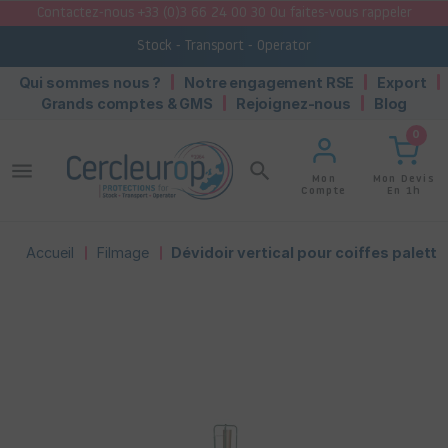
Contactez-nous +33 (0)3 66 24 00 30 Ou faites-vous rappeler
Stock - Transport - Operator
Qui sommes nous ?
Notre engagement RSE
Export
Grands comptes & GMS
Rejoignez-nous
Blog
0
menu
search
Mon Devis
Mon
En 1h
Compte
Accueil
Filmage
Dévidoir vertical pour coiffes palette