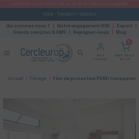
Contactez-nous +33 (0)3 66 24 00 30 Ou faites-vous rappeler
Stock - Transport - Operator
Qui sommes nous ?
Notre engagement RSE
Export
Grands comptes & GMS
Rejoignez-nous
Blog
0
menu
search
Mon Devis
Mon
En 1h
Compte
Accueil
Filmage
Film de protection PEBD transparent