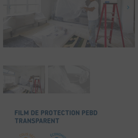
keyboard_arrow_left
keyboard_arrow_right
Précédent
Suiv
FILM DE PROTECTION PEBD
TRANSPARENT