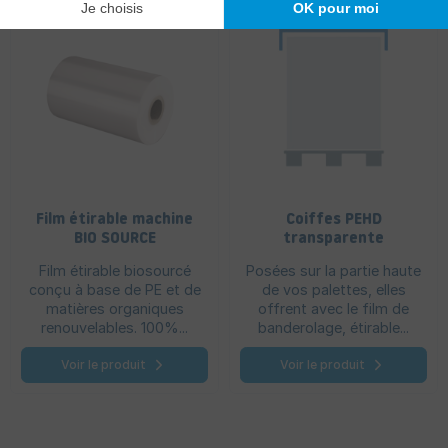
Film étirable machine
Coiffes PEHD
BIO SOURCE
transparente
Film étirable biosourcé
Posées sur la partie haute
conçu à base de PE et de
de vos palettes, elles
matières organiques
offrent avec le film de
renouvelables. 100%...
banderolage, étirable...
Voir le produit
Voir le produit