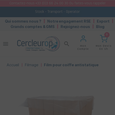
Contactez-nous +33 (0)3 66 24 00 30 Ou faites-vous rappeler
Stock - Transport - Operator
Qui sommes nous ?
Notre engagement RSE
Export
Grands comptes & GMS
Rejoignez-nous
Blog
0
menu
search
Mon Devis
Mon
En 1h
Compte
Accueil
Filmage
Film pour coiffe antistatique