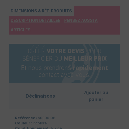
DIMENSIONS & RÉF. PRODUITS
DESCRIPTION DÉTAILLÉE
PENSEZ AUSSI À
ARTICLES
CRÉER
VOTRE DEVIS
POUR
BÉNÉFICIER DU
MEILLEUR PRIX
Et nous prendrons
rapidement
contact avec vous.
Ajouter au
Déclinaisons
panier
Référence
: A0000108
Couleur
: incolore
Conditionnement
: Rlx de