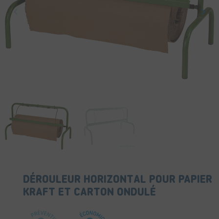
keyboard_arrow_left
keyboard_arrow_right
Précédent
Suiv
DÉROULEUR HORIZONTAL POUR PAPIER
KRAFT ET CARTON ONDULÉ