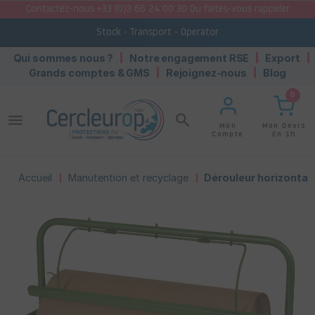
Contactez-nous +33 (0)3 66 24 00 30 Ou faites-vous rappeler
Stock - Transport - Operator
Qui sommes nous ?
Notre engagement RSE
Export
Grands comptes & GMS
Rejoignez-nous
Blog
0
menu
search
Mon Devis
Mon
En 1h
Compte
Accueil
Manutention et recyclage
Dérouleur horizontal 