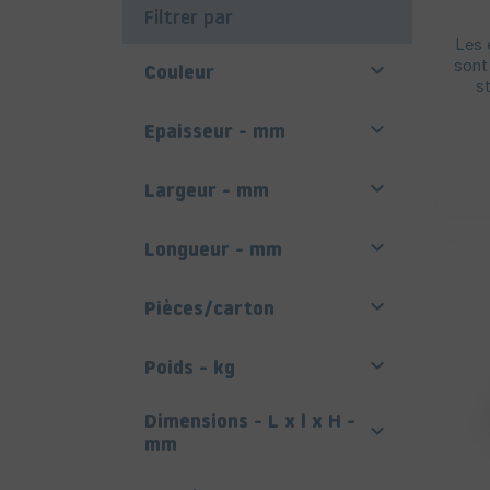
Filtrer par
Les 
sont

Couleur
s

Epaisseur - mm

Largeur - mm

Longueur - mm

Pièces/carton

Poids - kg
Dimensions - L x l x H -

mm