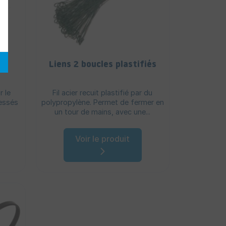
er
Liens 2 boucles plastifiés
r le
Fil acier recuit plastifié par du
essés
polypropylène. Permet de fermer en
un tour de mains, avec une...
Voir le produit