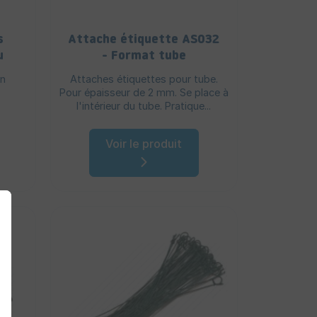
s
Attache étiquette AS032
u
- Format tube
on
Attaches étiquettes pour tube.
Pour épaisseur de 2 mm. Se place à
l'intérieur du tube. Pratique...
Voir le produit