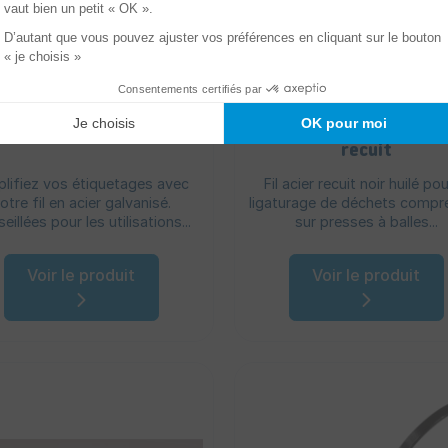
atures pour étiquettes
Couronnes de fil aci
recuit
plifiez vos étiquetages avec
Fil acier recuit noir huilé pou
otre fil en acier galvanisé.
ligaturage de déchets compr
eillées pour les utilisations...
sur presses à balles...
Voir le produit
Voir le produit