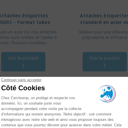
Attaches étiquettes
Attaches étiquette
S001 - Format tubes
standard en acier n
ues en acier nu, nos attaches
Idéales pour une utilisati
ettes sont solides et faciles à
polyvalente et efficace.
poser. Plusieurs modèles...
Voir le produit
Voir le produit