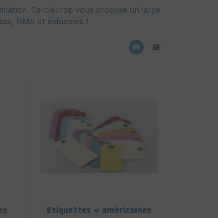
e fixation. Cercleurop vous propose un large
ses, GMS et industries !
view_module
view_list
es
Etiquettes « américaines