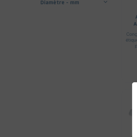

Diamètre - mm
A
Conç
étiqu