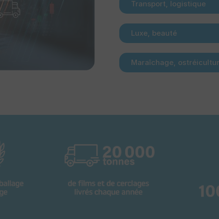
Transport, logistique
Luxe, beauté
Maraîchage, ostréicultu