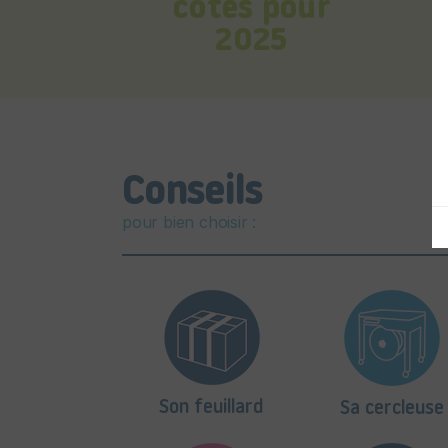
cotés pour
2025
Conseils
pour bien choisir :
Son feuillard
Sa cercleuse