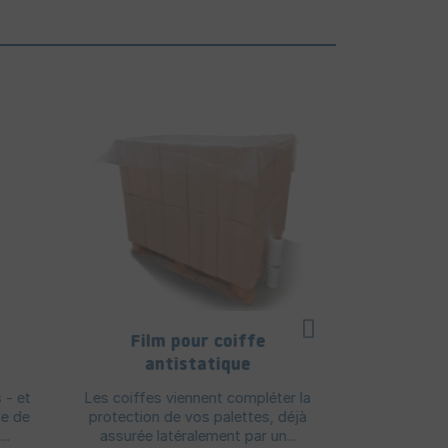
Film pour coiffe
Bander
antistatique
tourna
réduit
 - et
Les coiffes viennent compléter la
Banderoleuse
ue de
protection de vos palettes, déjà
espaces 
..
assurée latéralement par un...
diamètre d