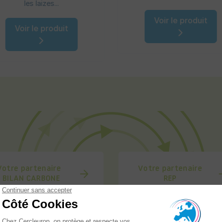
les laizes...
Voir le produit
Voir le produit
Votre partenaire
Votre partenaire
BILAN CARBONE
REP