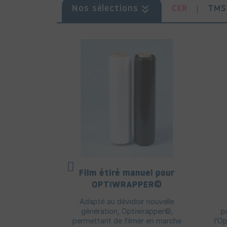
CER
TMS
Nos sélections
es
Film étiré manuel pour
/PVC
OPTIWRAPPER©
iques en PVC
Adapté au dévidoir nouvelle
 les produits
génération, Optiwrapper©,
p
r ou en...
permettant de filmer en marche
l’O