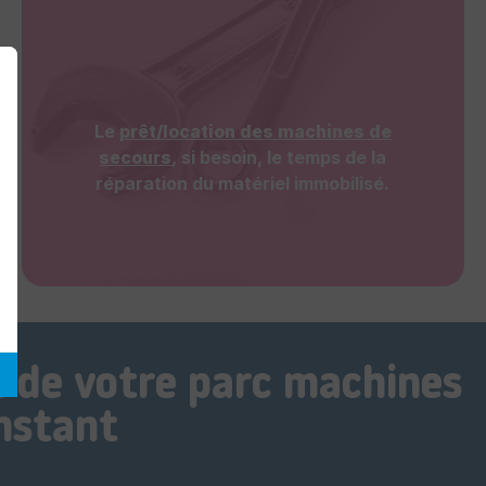
Le
prêt/location des machines de
secours
, si besoin, le temps de la
réparation du matériel immobilisé.
n de votre parc machines
nstant