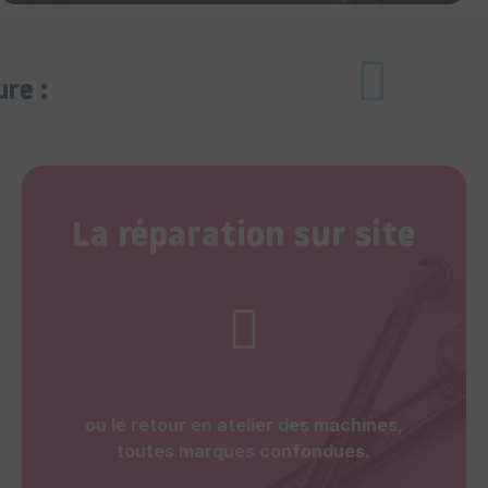
ure :
La réparation sur site
ou le retour en atelier des machines,
toutes marques confondues.