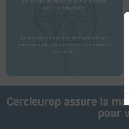
permettre de mesurer à tout moment
votre productivité.
La
formation sur site des opérateurs
pour une utilisation éclairée et sécurisée
des outils.
Cercleurop assure la ma
pour 