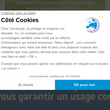
machines. Ou le diagnostic d'une panne,
voir sa réparation à distance.
La
maintenance de votre parc
machines
.
intenance et la réparatio
vous garantir un usage co