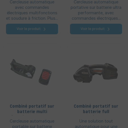
Cercleuse automatique
Cercleuse automatique
X3 13/16 mm
X3 16/19 mm
avec commandes
portative sur batterie ultra
électriques multifonctions
performante, avec
et soudure à friction. Plus...
commandes électriques...
Voir le produit
Voir le produit
Combiné portatif sur
Combiné portatif sur
batterie multi
batterie full
fonctions - E Raptor
automatique - BXT 3
Cercleuse automatique
Une solution tout
X3 25/32 mm
10/13 mm
portable sur batterie
automatique pour une