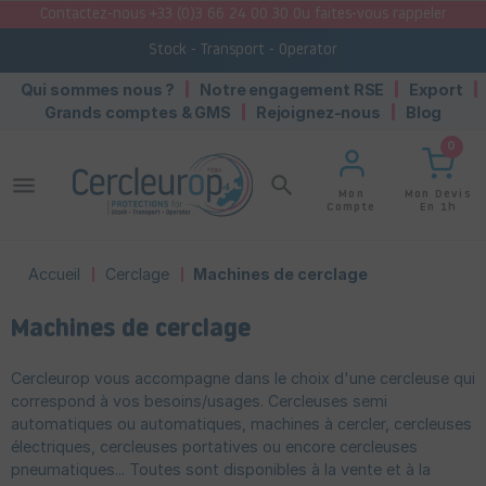
Contactez-nous +33 (0)3 66 24 00 30 Ou faites-vous rappeler
Stock - Transport - Operator
Qui sommes nous ?
Notre engagement RSE
Export
Grands comptes & GMS
Rejoignez-nous
Blog
0
menu
search
Mon Devis
Mon
En 1h
Compte
Accueil
Cerclage
Machines de cerclage
Machines de cerclage
Cercleurop vous accompagne dans le choix d'une cercleuse qui
correspond à vos besoins/usages. Cercleuses semi
automatiques ou automatiques, machines à cercler, cercleuses
électriques, cercleuses portatives ou encore cercleuses
pneumatiques... Toutes sont disponibles à la vente et à la