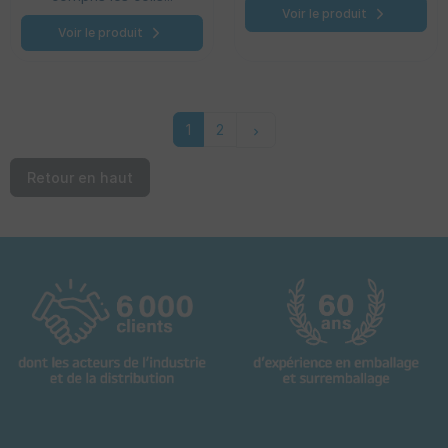
Voir le produit
Voir le produit
Suivant
1
2
keyboard_arrow_right
Retour en haut