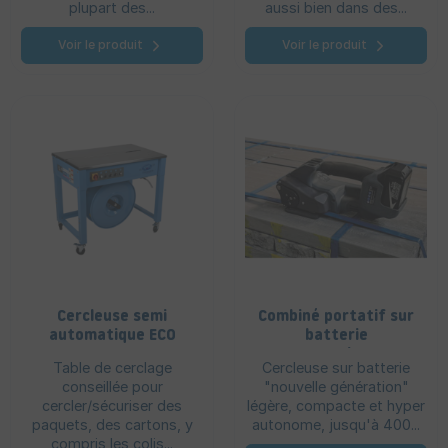
plupart des...
aussi bien dans des...
Voir le produit
Voir le produit
Cercleuse semi
Combiné portatif sur
automatique ECO
batterie
STAR
automatique E
Table de cerclage
Cercleuse sur batterie
Raptor X3 - EVO
conseillée pour
"nouvelle génération"
13/16 mm
cercler/sécuriser des
légère, compacte et hyper
paquets, des cartons, y
autonome, jusqu'à 400...
compris les colis...