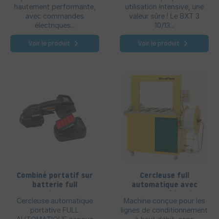
hautement performante,
utilisation intensive, une
avec commandes
valeur sûre ! Le BXT 3
électriques...
10/13...
Voir le produit
Voir le produit
Combiné portatif sur
Cercleuse full
batterie full
automatique avec
automatique - BXT 3
convoyeur à bandes
Cercleuse automatique
Machine conçue pour les
13/16 mm
RQ 8A
portative FULL
lignes de conditionnement