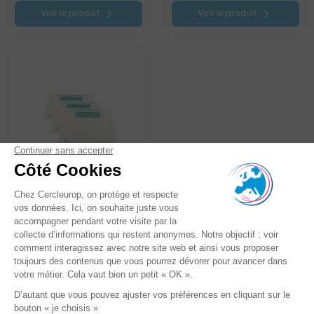
Voir le produit
Voir le produit
Pochette adhésive
"Porte-Documents" -
Packing list en PAPIER
Alternative éco-
responsable en papier
pour protéger vos
documents d'expéditions.
Solution 100%...