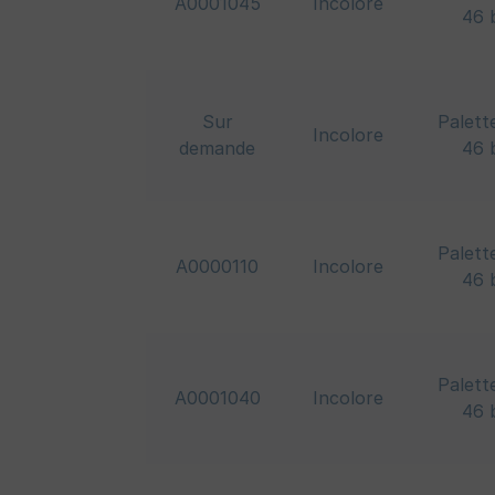
A0001045
Incolore
46 
Sur
Palett
Incolore
demande
46 
Palett
A0000110
Incolore
46 
Palett
A0001040
Incolore
46 