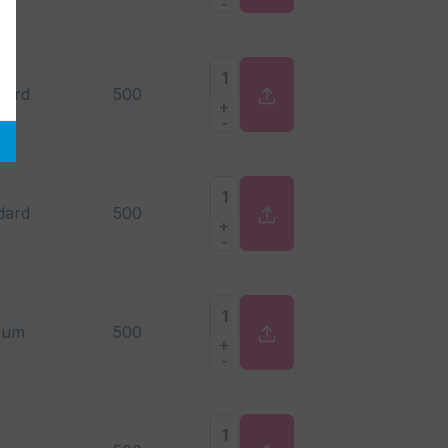
-
dard
500
+
-
dard
500
+
-
ium
500
+
-