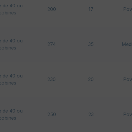
e de 40 ou
200
17
Pow
bobines
e de 40 ou
274
35
Med
bobines
e de 40 ou
230
20
Pow
bobines
e de 40 ou
250
23
Pow
bobines