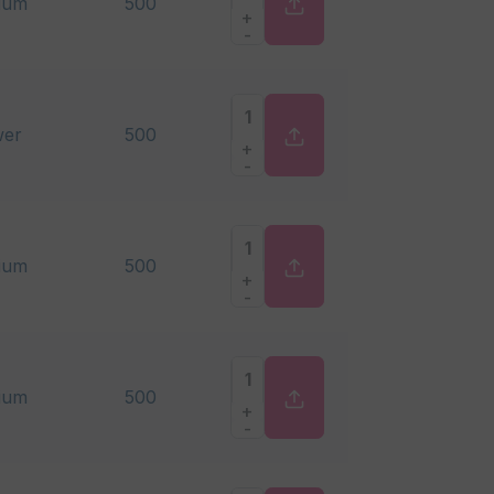
ium
500
+
-
er
500
+
-
ium
500
+
-
ium
500
+
-