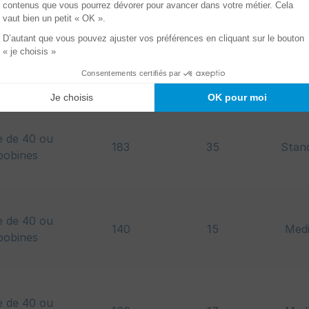
e de 40 ou
157
30
Stan
bobines
e de 40 ou
183
35
Stan
bobines
e de 40 ou
140
15
Med
bobines
e de 40 ou