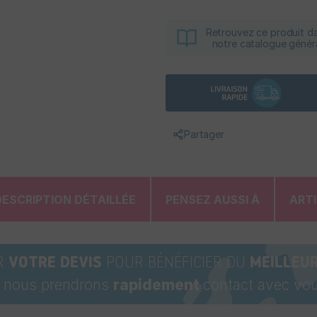
Retrouvez ce produit d
notre catalogue génér
Partager
DESCRIPTION DÉTAILLÉE
PENSEZ AUSSI À
ART
R
VOTRE DEVIS
POUR BÉNÉFICIER DU
MEILLEUR
t nous prendrons
rapidement
contact avec vou