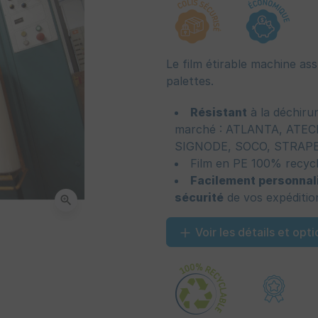
Le film étirable machine ass
palettes.
Résistant
à la déchiru
marché : ATLANTA, ATEC
SIGNODE, SOCO, STRAP
Film en PE 100% recyc
Facilement personnal
sécurité
de vos expéditio
zoom_in
Voir les détails et opti