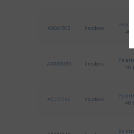
Palett
A0001032
Incolore
46 
Palett
A0000093
Incolore
46 
Palett
A0001049
Incolore
46 
Palett