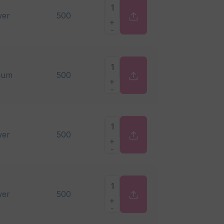
er
500
+
-
ium
500
+
-
er
500
+
-
er
500
+
-