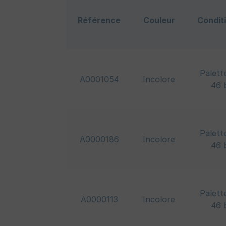
Référence
Couleur
Condit
Palett
A0001054
Incolore
46 
Palett
A0000186
Incolore
46 
Palett
A0000113
Incolore
46 