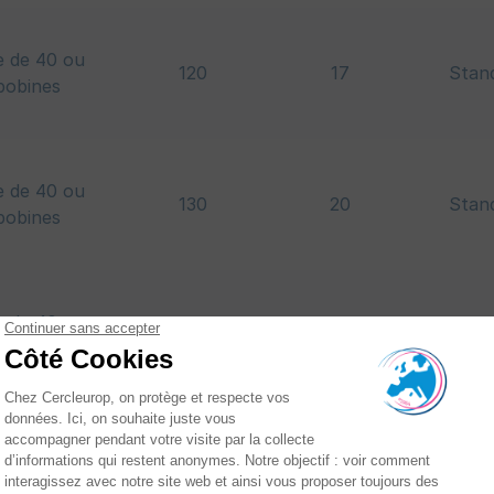
e de 40 ou
120
17
Stan
bobines
e de 40 ou
130
20
Stan
bobines
e de 40 ou
130
12
Pow
bobines
e de 40 ou
150
23
Stan
bobines