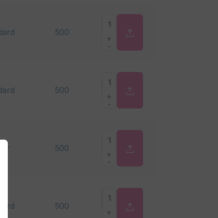
dard
500
+
-
dard
500
+
-
er
500
+
-
dard
500
+