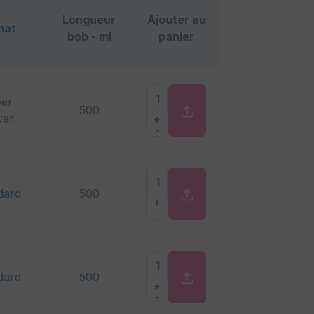
Longueur
Ajouter au
mat
bob - ml
panier
er
500
er
+
-
dard
500
+
-
dard
500
+
-