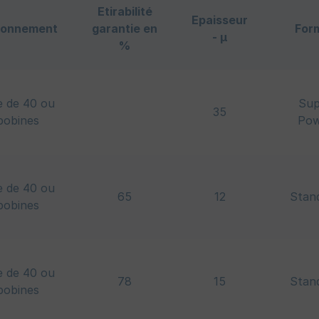
Etirabilité
Epaisseur
ionnement
garantie en
For
- µ
%
e de 40 ou
Sup
35
bobines
Pow
e de 40 ou
65
12
Stan
bobines
e de 40 ou
78
15
Stan
bobines