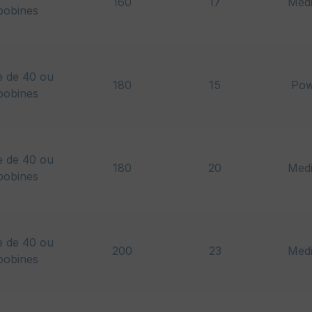
160
17
Med
bobines
e de 40 ou
180
15
Pow
bobines
e de 40 ou
180
20
Med
bobines
e de 40 ou
200
23
Med
bobines