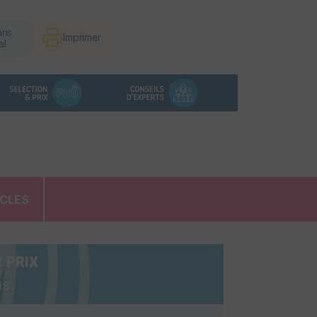
ans
Imprimer
al
ICLES
 PRIX
s.