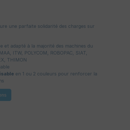
ure une parfaite solidarité des charges sur
re et adapté à la majorité des machines du
MAA, ITW, POLYCOM, ROBOPAC, SIAT,
EX, THIMON
lable
isable
en 1 ou 2 couleurs pour renforcer la
ns
ons