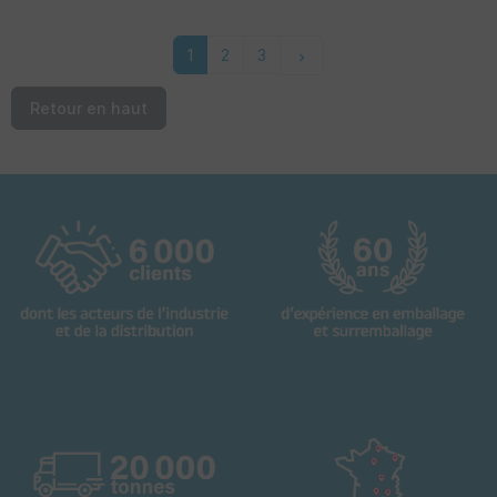
Suivant
1
2
3
keyboard_arrow_right
Retour en haut