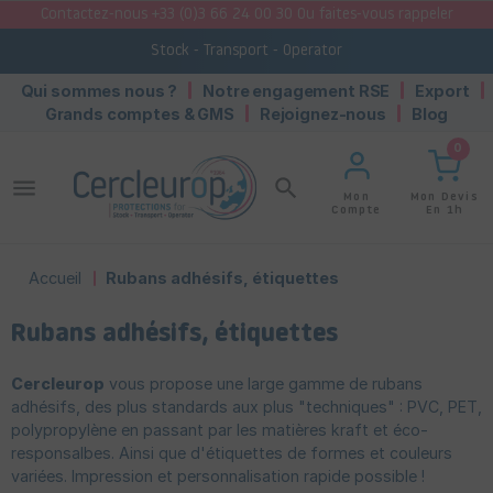
Contactez-nous +33 (0)3 66 24 00 30 Ou faites-vous rappeler
Stock - Transport - Operator
Qui sommes nous ?
Notre engagement RSE
Export
Grands comptes & GMS
Rejoignez-nous
Blog
0
menu
search
Mon Devis
Mon
En 1h
Compte
Accueil
Rubans adhésifs, étiquettes
Rubans adhésifs, étiquettes
Cercleurop
vous propose une large gamme de rubans
adhésifs, des plus standards aux plus "techniques" : PVC, PET,
polypropylène en passant par les matières kraft et éco-
responsalbes. Ainsi que d'étiquettes de formes et couleurs
variées. Impression et personnalisation rapide possible !