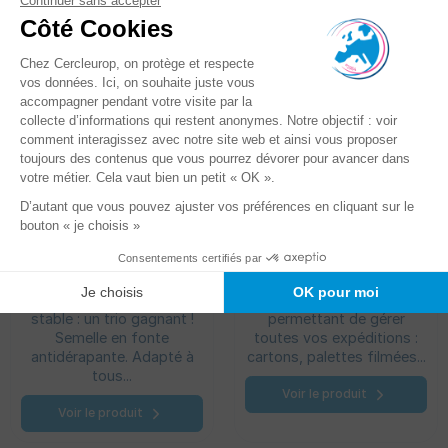
Devidoir de comptoir
Dévidoir escargot
pour rubans adhésifs
Léger, modulable et
Dévidoir polyvalent vous
stable : un trio gagnant !
permettant de gérer
Semelle en fonte
toutes vos expéditions :
antidérapante. Adapté à
cartons, palettes filmées...
tous...
Voir le produit
Voir le produit