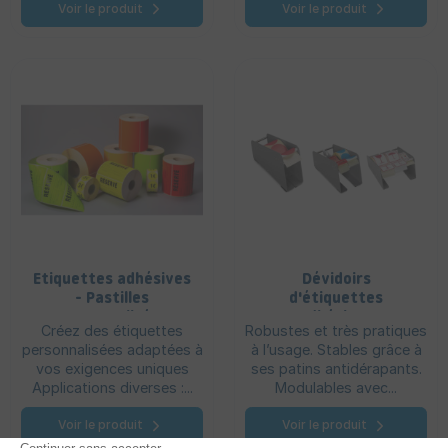
Voir le produit
Voir le produit
Etiquettes adhésives
Dévidoirs
- Pastilles
d'étiquettes
personnalisées
adhésives
Créez des étiquettes
Robustes et très pratiques
personnalisées adaptées à
à l’usage. Stables grâce à
vos exigences uniques
ses patins antidérapants.
Applications diverses :...
Modulables avec...
Voir le produit
Voir le produit