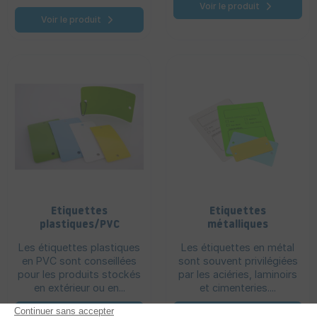
Voir le produit
Voir le produit
Etiquettes
Etiquettes
plastiques/PVC
métalliques
Les étiquettes plastiques
Les étiquettes en métal
en PVC sont conseillées
sont souvent privilégiées
pour les produits stockés
par les aciéries, laminoirs
en extérieur ou en...
et cimenteries....
Voir le produit
Voir le produit