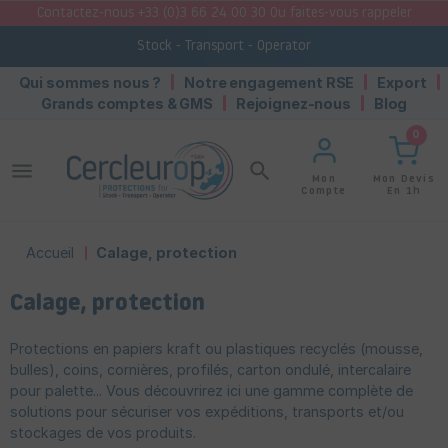
Contactez-nous +33 (0)3 66 24 00 30 Ou faites-vous rappeler
Stock - Transport - Operator
Qui sommes nous ?
Notre engagement RSE
Export
Grands comptes & GMS
Rejoignez-nous
Blog
0
menu
search
Mon Devis
Mon
En 1h
Compte
Accueil
Calage, protection
Calage, protection
Protections en papiers kraft ou plastiques recyclés (mousse,
bulles), coins, cornières, profilés, carton ondulé, intercalaire
pour palette... Vous découvrirez ici une gamme complète de
solutions pour sécuriser vos expéditions, transports et/ou
stockages de vos produits.