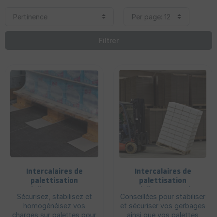
Filtrer
Intercalaires de
Intercalaires de
palettisation
palettisation
antiglisse en carton
antiglisse en papier
Sécurisez, stabilisez et
Conseillées pour stabiliser
kraft
homogénéisez vos
et sécuriser vos gerbages
charges sur palettes pour
ainsi que vos palettes