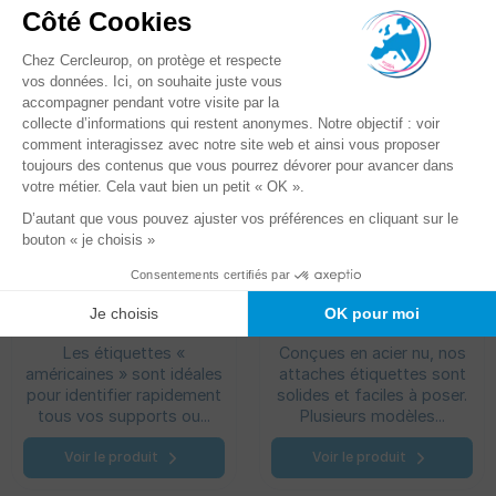
Etiquettes «
Attaches étiquettes
américaines »
AS001 - Format tubes
Les étiquettes «
Conçues en acier nu, nos
américaines » sont idéales
attaches étiquettes sont
pour identifier rapidement
solides et faciles à poser.
tous vos supports ou...
Plusieurs modèles...
Voir le produit
Voir le produit