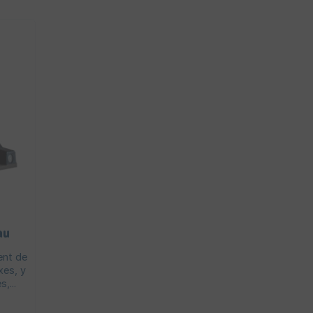
au
ent de
xes, y
,...