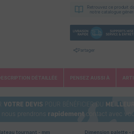
Retrouvez ce produit d
notre catalogue génér
Partager
DESCRIPTION DÉTAILLÉE
PENSEZ AUSSI À
ART
R
VOTRE DEVIS
POUR BÉNÉFICIER DU
MEILLEUR
t nous prendrons
rapidement
contact avec vou
lateau tournant - mm
Dimension palette -