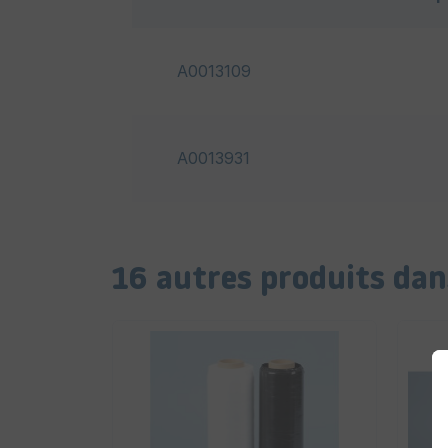
A0013109
A0013931
16 autres produits dan