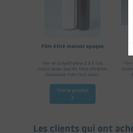
Film étiré manuel opaque
Film en polyéthylène 2 à 3 fois
Film
moins épais que les films étirables
toute
classiques mais tout aussi...
Voir le produit
Les clients qui ont ac