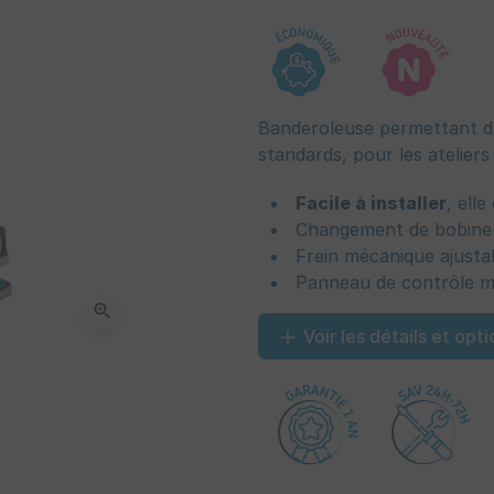
Banderoleuse permettant d'
standards, pour les ateliers
Facile à installer
, ell
Changement de bobine 
Frein mécanique ajusta
Panneau de contrôle m
zoom_in
Voir les détails et opti