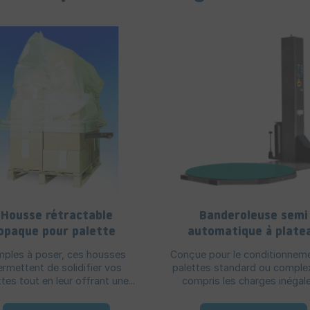
Housse rétractable
Banderoleuse semi
opaque pour palette
automatique à plate
tournant - Usages
mples à poser, ces housses
Conçue pour le conditionnem
intensifs
ermettent de solidifier vos
palettes standard ou comple
tes tout en leur offrant une...
compris les charges inégales