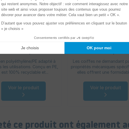
Film étirable manuel
Coiffes palettes en 
soufflé imprimé
100% recyclé
 en polyéthylène/PE adapté à
Les coiffes ne demandant p
s les utilisations. Conçu en PE,
propriétés mécaniques spécif
il est 100% recyclable et...
elles offrent une formidable
Voir le produit
Voir le produit
heté ce produit ont également a