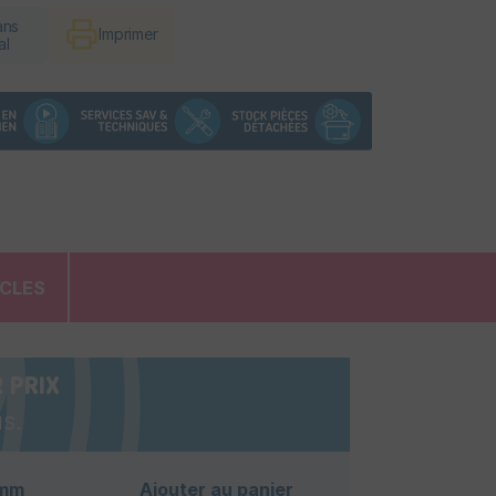
ans
Imprimer
al
ICLES
 PRIX
s.
 mm
Ajouter au panier