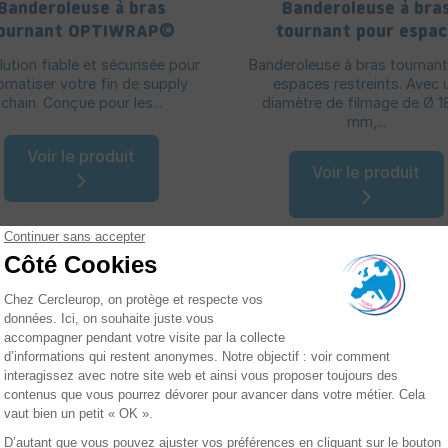
Banderoleuse à bras
Banderoleuse à bra
ournant OPTIWRAP©
tournant pour espa
réduit SLIMMERWRA
lution fiable et sécurisée pour
Banderoleuse à bras tournan
omatiser votre fin de supply
espaces restreints. Avec 
chain. Conçue pour les...
diamètre de filmage de Ø 
mm,...
Voir le produit
Voir le produit