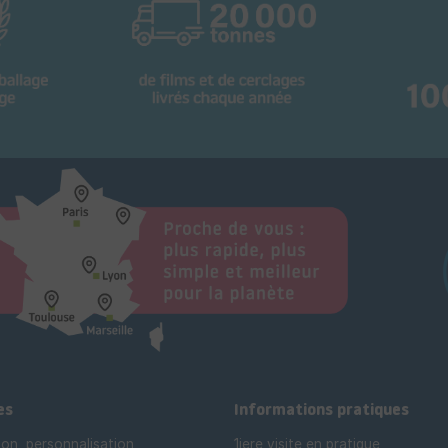
es
Informations pratiques
ion, personnalisation
1iere visite en pratique