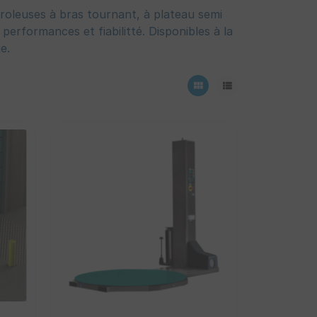
leuses à bras tournant, à plateau semi
erformances et fiabilitté. Disponibles à la
e.
view_module
view_list