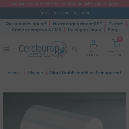
Contactez-nous +33 (0)3 66 24 00 30 Ou faites-vous rappeler
Stock - Transport - Operator
Qui sommes nous ?
Notre engagement RSE
Export
Grands comptes & GMS
Rejoignez-nous
Blog
0
menu
search
Mon Devis
Mon
En 1h
Compte
Accueil
Filmage
Film étirable machine transparent - c