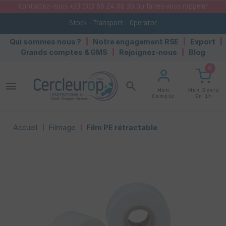
Contactez-nous +33 (0)3 66 24 00 30 Ou faites-vous rappeler
Stock - Transport - Operator
Qui sommes nous ?
Notre engagement RSE
Export
Grands comptes & GMS
Rejoignez-nous
Blog
0
menu
search
Mon Devis
Mon
En 1h
Compte
Accueil
Filmage
Film PE rétractable