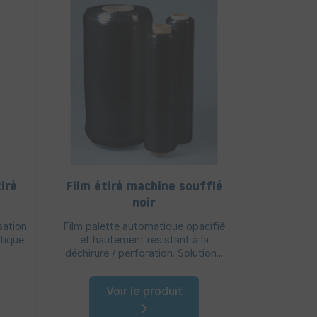
iré
Film étiré machine soufflé
Bobinett
noir
ma
sation
Film palette automatique opacifié
Idéale pou
atique.
et hautement résistant à la
contre la s
déchirure / perforation. Solution...
film ét
Voir le produit
V