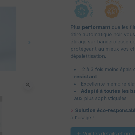
Plus
performant
que les fil
étiré automatique noir vous
étirage sur banderoleuse co
keyboard_arrow_right
Suivant
protégeant au mieux vos ch
dépalettisation.
2 à 3 fois moins épais 
résistant
Excellente mémoire éla
zoom_in
Adapté à toutes les 
aux plus sophistiquées
>
Solution éco-responsab
à l'usage !
Voir les détails et opti