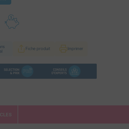
ans
Fiche produit
Imprimer
al
ICLES