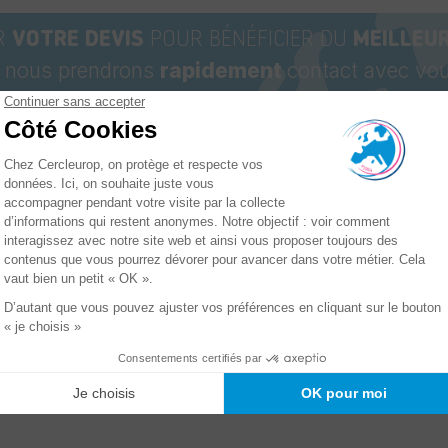
R
VOTRE DEVIS
POUR BÉNÉFICIER DU
MEILLEUR
t nous prendrons
rapidement
contact avec vou
Epaisseur
ionnement
Format
- µ
Cast / Standard -
te de 40
11
Glissant &
bines
trancanné
s la même catégorie :