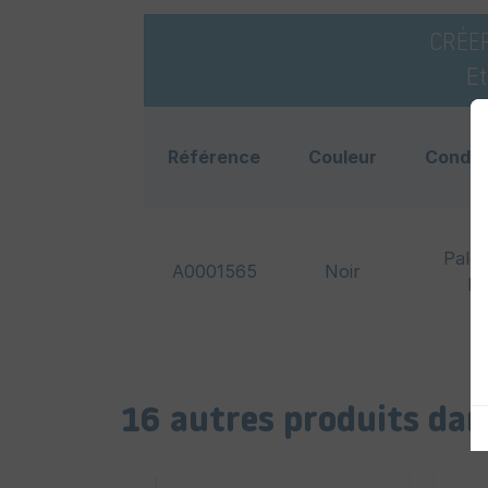
CRÉE
E
Référence
Couleur
Condit
Palet
A0001565
Noir
bo
16 autres produits dan