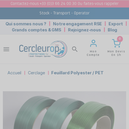
Contactez-nous +33 (0)3 66 24 00 30 Ou faites-vous rappeler
Stock - Transport - Operator
Qui sommes nous ?
Notre engagement RSE
Export
Grands comptes & GMS
Rejoignez-nous
Blog
0
menu
search
Mon Devis
Mon
En 1h
Compte
Accueil
Cerclage
Feuillard Polyester / PET