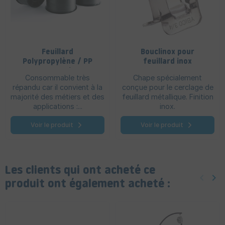
Feuillard
Bouclinox pour
Polypropylène / PP
feuillard inox
manuel
Consommable très
Chape spécialement
répandu car il convient à la
conçue pour le cerclage de
majorité des métiers et des
feuillard métallique. Finition
applications :...
inox.
Voir le produit
Voir le produit
Les clients qui ont acheté ce
keyboard_arrow_left
keyboard_arrow_right
Précéd
Sui
produit ont également acheté :