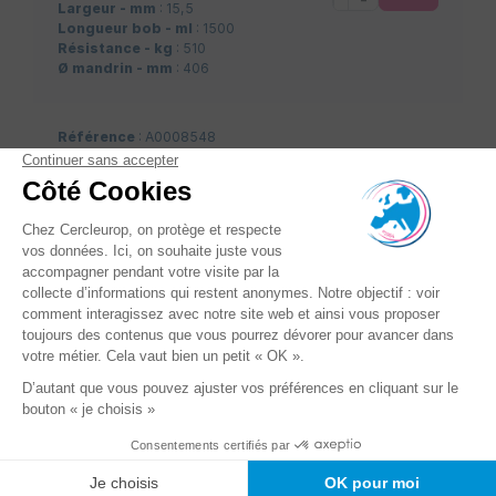
Largeur - mm
: 15,5
Longueur bob - ml
: 1500
Résistance - kg
: 510
Ø mandrin - mm
: 406
Référence
: A0008548
Couleur
: vert grainé
Conditionnement
: Bob sans
carton sur palette
+
Epaisseur - mm
: 0,72
-
Largeur - mm
: 15,3
Longueur bob - ml
: 1750
Résistance - kg
: 440
Ø mandrin - mm
: 406
Référence
: A0008550
Couleur
: vert grainé
Conditionnement
: Bob sans
carton sur palette
+
Epaisseur - mm
: 0,82
-
Largeur - mm
: 15,3
Longueur bob - ml
: 1600