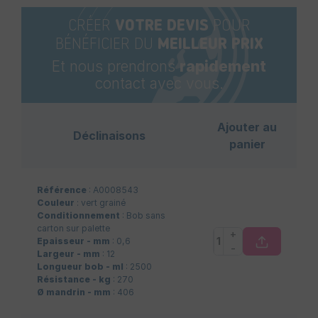
CRÉER
VOTRE DEVIS
POUR
BÉNÉFICIER DU
MEILLEUR PRIX
Et nous prendrons
rapidement
contact avec vous.
Ajouter au
Déclinaisons
panier
Référence
: A0008543
Couleur
: vert grainé
Conditionnement
: Bob sans
carton sur palette
+
Epaisseur - mm
: 0,6
-
Largeur - mm
: 12
Longueur bob - ml
: 2500
Résistance - kg
: 270
Ø mandrin - mm
: 406