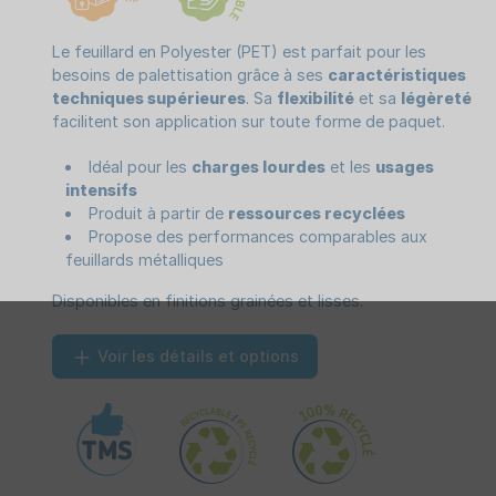
Le feuillard en Polyester (PET) est parfait pour les
besoins de palettisation grâce à ses
caractéristiques
techniques supérieures
. Sa
flexibilité
et sa
légèreté
facilitent son application sur toute forme de paquet.
Idéal pour les
charges lourdes
et les
usages
intensifs
Produit à partir de
ressources recyclées
Propose des performances comparables aux
feuillards métalliques
Disponibles en finitions grainées et lisses.
Voir les détails et options