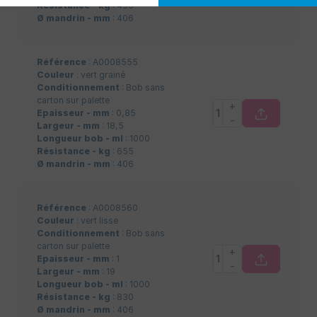
Résistance - kg
: 495
Ø mandrin - mm
: 406
Référence
: A0008555
Couleur
: vert grainé
Conditionnement
: Bob sans
carton sur palette
+
Epaisseur - mm
: 0,85
-
Largeur - mm
: 18,5
Longueur bob - ml
: 1000
Résistance - kg
: 655
Ø mandrin - mm
: 406
Référence
: A0008560
Couleur
: vert lisse
Conditionnement
: Bob sans
carton sur palette
+
Epaisseur - mm
: 1
-
Largeur - mm
: 19
Longueur bob - ml
: 1000
Résistance - kg
: 830
Ø mandrin - mm
: 406