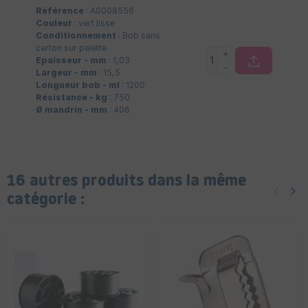
Référence
: A0008556
Couleur
: vert lisse
Conditionnement
: Bob sans
carton sur palette
+
Epaisseur - mm
: 1,03
-
Largeur - mm
: 15,5
Longueur bob - ml
: 1200
Résistance - kg
: 750
Ø mandrin - mm
: 406
16 autres produits dans la même
keyboard_arrow_left
keyboard_arrow_right
Précéd
Sui
catégorie :