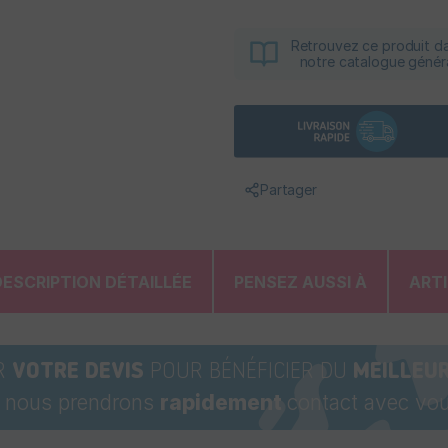
Retrouvez ce produit d
notre catalogue génér
Partager
DESCRIPTION DÉTAILLÉE
PENSEZ AUSSI À
ART
R
VOTRE DEVIS
POUR BÉNÉFICIER DU
MEILLEUR
t nous prendrons
rapidement
contact avec vou