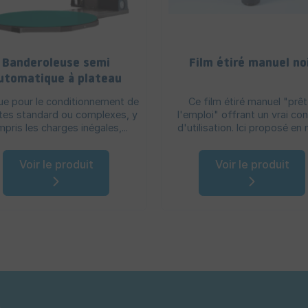
Banderoleuse semi
Film étiré manuel no
utomatique à plateau
tournant - Usages
e pour le conditionnement de
Ce film étiré manuel "prêt
intensifs
tes standard ou complexes, y
l'emploi" offrant un vrai co
pris les charges inégales,...
d'utilisation. Ici proposé en no
Voir le produit
Voir le produit