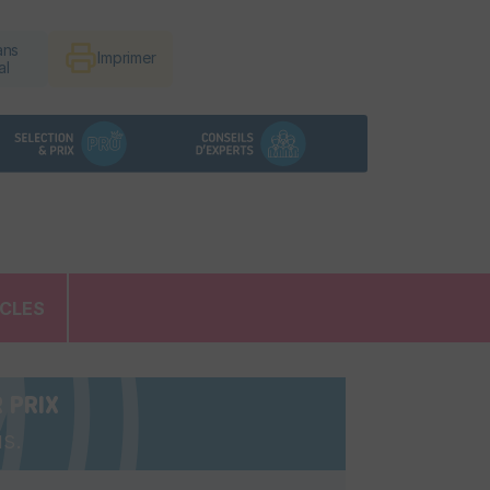
ans
Imprimer
al
ICLES
 PRIX
s.