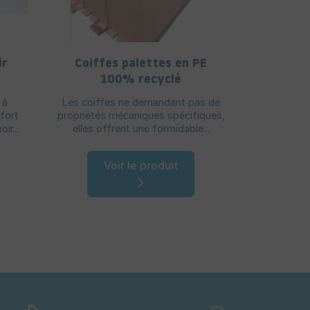
ir
Coiffes palettes en PE
Film éti
100% recyclé
80% re
p
 à
Les coiffes ne demandant pas de
Film en PEB
nfort
propriétés mécaniques spécifiques,
et personn
ir...
elles offrent une formidable...
bilan ca
Voir le produit
V