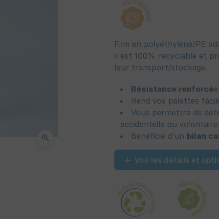
Film en polyéthylène/PE ada
il est 100% recyclable et p
leur transport/stockage.
Résistance renforcé
e
Rend vos palettes fac
Vous permettre de déte
accidentelle ou volontair
Bénéficie d'un
bilan c
zoom_in
Voir les détails et opti