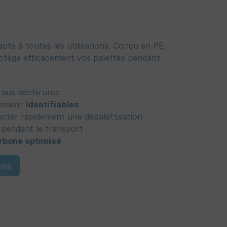
pté à toutes les utilisations. Conçu en PE,
rotège efficacement vos palettes pendant
 aux déchirures
ilement
identifiables
cter rapidement une dépalettisation
e pendant le transport
arbone optimisé
ons