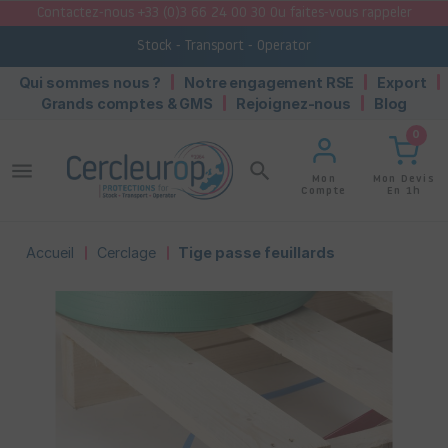
Contactez-nous +33 (0)3 66 24 00 30 Ou faites-vous rappeler
Stock - Transport - Operator
Qui sommes nous ?
Notre engagement RSE
Export
Grands comptes & GMS
Rejoignez-nous
Blog
0
menu
search
Mon Devis
Mon
En 1h
Compte
Accueil
Cerclage
Tige passe feuillards