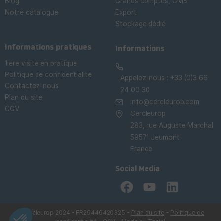
Blog
Grands comptes, GMS
Notre catalogue
Export
Stockage dédié

Informations pratiques
Informations
1iere visite en pratique
Politique de confidentialité
Appelez-nous :
+33 (0)3 66
Contactez-nous
24 00 30
Plan du site
info@cercleurop.com
CGV
Cercleurop
283, rue Auguste Marchal
59571 Jeumont
France
Social Media
Facebook
YouTube
LinkedIn
©Cercleurop 2024 - FR29446420325 -
Plan du site
-
Politique de