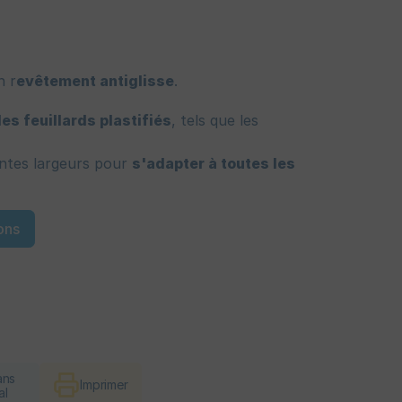
n r
evêtement antiglisse
.
s feuillards plastifiés
, tels que les
ntes largeurs pour
s'adapter à toutes les
ons
ans
Imprimer
al