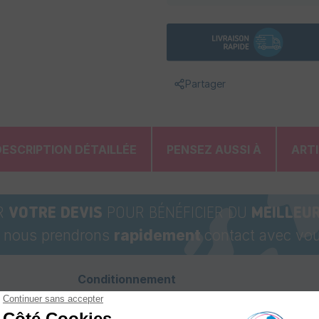
Partager
DESCRIPTION DÉTAILLÉE
PENSEZ AUSSI À
ART
R
VOTRE DEVIS
POUR BÉNÉFICIER DU
MEILLEUR
t nous prendrons
rapidement
contact avec vou
Conditionnement