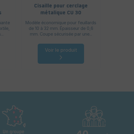
Cisaille pour cerclage
Combi
s
métalique CU 30
Max - fe
uante
Modèle économique pour feuillards
Ce combiné
xtile,
de 10 à 32 mm. Épaisseur de 0,6
sertissag
..
mm. Coupe sécurisée par une...
confortab
Voir le produit
V