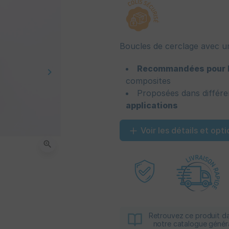
Boucles de cerclage avec u
Recommandées pour le
keyboard_arrow_right
Suivant
composites
Proposées dans différe
applications
Voir les détails et opti
zoom_in
Retrouvez ce produit d
notre catalogue génér