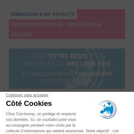
DIMENSIONS & RÉF. PRODUITS
DESCRIPTION DÉTAILLÉE
PENSEZ AUSSI À
ARTICLES
CRÉER
VOTRE DEVIS
POUR
BÉNÉFICIER DU
MEILLEUR PRIX
Et nous prendrons
rapidement
contact avec vous.
Ajouter au
Déclinaisons
panier
Référence
: A0010209
Consommation d'air -