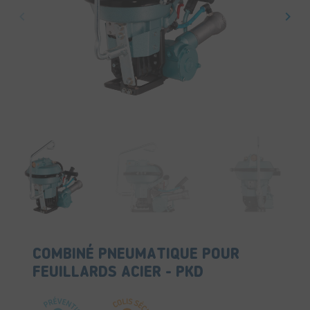
keyboard_arrow_left
keyboard_arrow_right
Précédent
Suiv
COMBINÉ PNEUMATIQUE POUR
FEUILLARDS ACIER - PKD