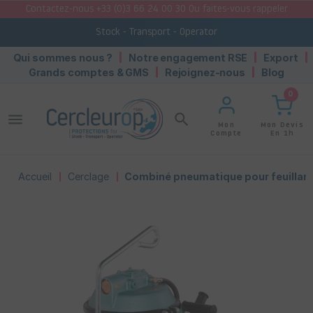
Contactez-nous +33 (0)3 66 24 00 30 Ou faites-vous rappeler
Stock - Transport - Operator
Qui sommes nous ?
Notre engagement RSE
Export
Grands comptes & GMS
Rejoignez-nous
Blog
0
menu
search
Mon Devis
Mon
En 1h
Compte
Accueil
Cerclage
Combiné pneumatique pour feuillard