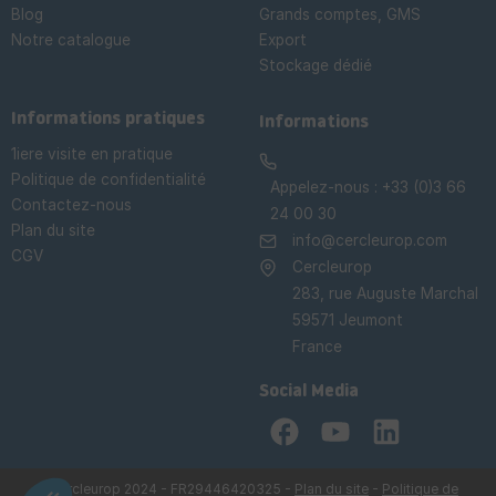
Blog
Grands comptes, GMS
Notre catalogue
Export
Stockage dédié

Informations pratiques
Informations
1iere visite en pratique
Politique de confidentialité
Appelez-nous :
+33 (0)3 66
Contactez-nous
24 00 30
Plan du site
info@cercleurop.com
CGV
Cercleurop
283, rue Auguste Marchal
59571 Jeumont
France
Social Media
Facebook
YouTube
LinkedIn
©Cercleurop 2024 - FR29446420325 -
Plan du site
-
Politique de