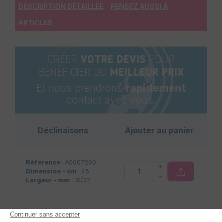
DESCRIPTION DÉTAILLÉE
PENSEZ AUSSI À
ARTICLES
CRÉER
VOTRE DEVIS
POUR
BÉNÉFICIER DU
MEILLEUR PRIX
Et nous prendrons
rapidement
contact avec vous.
Déclinaisons
Ajouter au panier
Référence
: A0007290
+
Dimension - cm
: 45
-
Largeur - mm
: 10/32