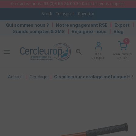
Contactez-nous +33 (0)3 66 24 00 30 Ou faites-vous rappeler
Stock - Transport - Operator
Qui sommes nous ?
Notre engagement RSE
Export
Grands comptes & GMS
Rejoignez-nous
Blog
0
menu
search
Mon Devis
Mon
En 1h
Compte
Accueil
Cerclage
Cisaille pour cerclage métalique H 3