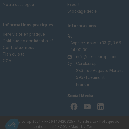
Notre catalogue
Export
Stockage dédié

Informations pratiques
Informations
1iere visite en pratique
Politique de confidentialité
Appelez-nous :
+33 (0)3 66
Contactez-nous
24 00 30
Plan du site
info@cercleurop.com
CGV
Cercleurop
283, rue Auguste Marchal
59571 Jeumont
France
Social Media
Facebook
YouTube
LinkedIn
©Cercleurop 2024 - FR29446420325 -
Plan du site
-
Politique de
confidentialité
-
CGV
-
Made by Tesial