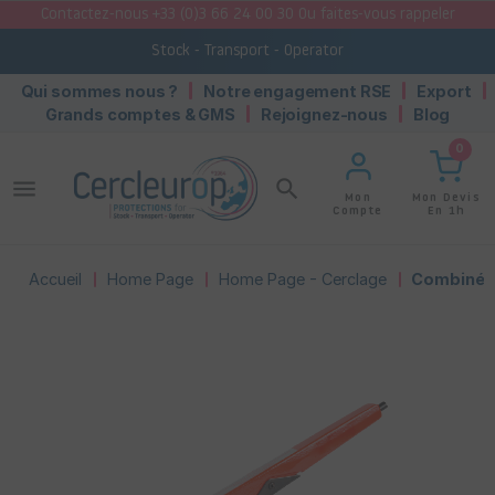
Contactez-nous +33 (0)3 66 24 00 30 Ou faites-vous rappeler
Stock - Transport - Operator
Qui sommes nous ?
Notre engagement RSE
Export
Grands comptes & GMS
Rejoignez-nous
Blog
0
menu
search
Mon Devis
Mon
En 1h
Compte
Accueil
Home Page
Home Page - Cerclage
Combiné m