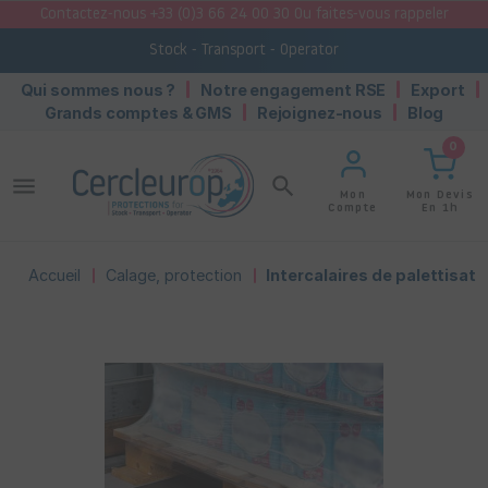
Contactez-nous +33 (0)3 66 24 00 30 Ou faites-vous rappeler
Stock - Transport - Operator
Qui sommes nous ?
Notre engagement RSE
Export
Grands comptes & GMS
Rejoignez-nous
Blog
0
menu
search
Mon Devis
Mon
En 1h
Compte
Accueil
Calage, protection
Intercalaires de palettisati