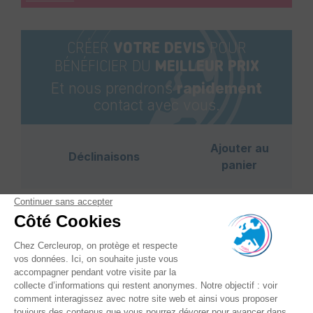
CRÉER
VOTRE DEVIS
POUR
BÉNÉFICIER DU
MEILLEUR PRIX
Et nous prendrons
rapidement
contact avec vous.
Ajouter au
Déclinaisons
panier
Référence
: Sur demande
Conditionnement
: 5 000
+
feuilles/palette
-
Epaisseur - Gr/m2
: 100
Largeur - mm
: 750
Longueur - mm
: 1150