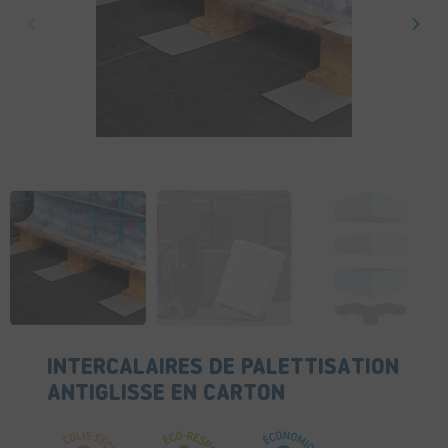
keyboard_arrow_left
keyboard_arrow_right
Précédent
Suiv
INTERCALAIRES DE PALETTISATION
ANTIGLISSE EN CARTON