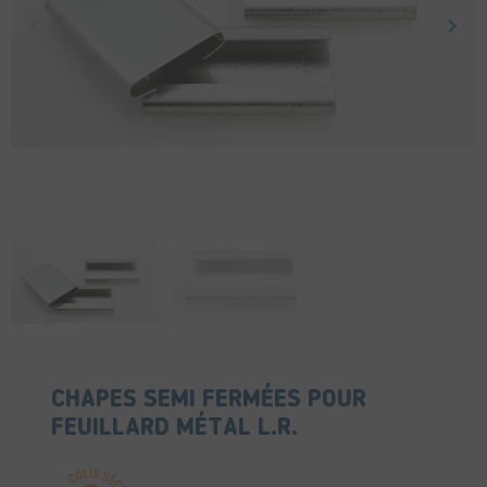
keyboard_arrow_left
keyboard_arrow_right
Précédent
Suiv
CHAPES SEMI FERMÉES POUR
FEUILLARD MÉTAL L.R.