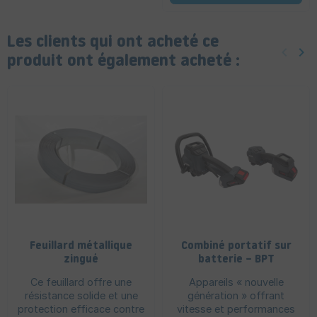
Les clients qui ont acheté ce
keyboard_arrow_left
keyboard_arrow_right
Précéd
Sui
produit ont également acheté :
Feuillard métallique
Combiné portatif sur
zingué
batterie – BPT
Ce feuillard offre une
Appareils « nouvelle
résistance solide et une
génération » offrant
protection efficace contre
vitesse et performances