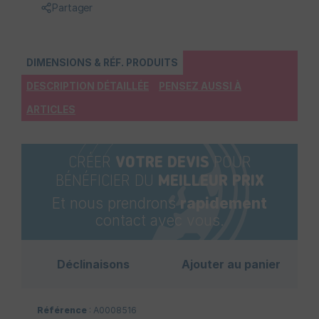
Partager
DIMENSIONS & RÉF. PRODUITS
DESCRIPTION DÉTAILLÉE
PENSEZ AUSSI À
ARTICLES
CRÉER
VOTRE DEVIS
POUR
BÉNÉFICIER DU
MEILLEUR PRIX
Et nous prendrons
rapidement
contact avec vous.
Déclinaisons
Ajouter au panier
Référence
: A0008516