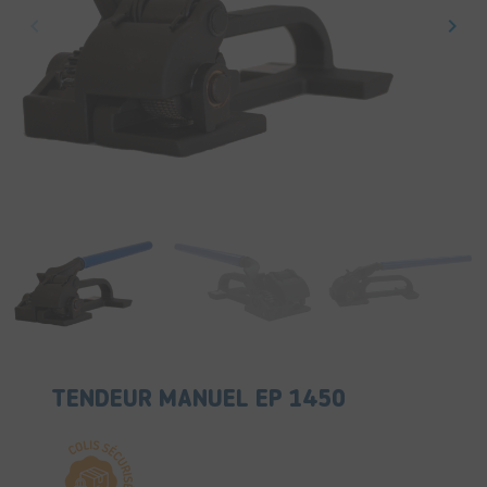
keyboard_arrow_left
keyboard_arrow_right
Précédent
Suiv
TENDEUR MANUEL EP 1450