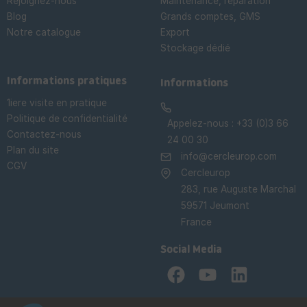
Rejoignez-nous
Maintenance, réparation
Blog
Grands comptes, GMS
Notre catalogue
Export
Stockage dédié

Informations pratiques
Informations
1iere visite en pratique
Politique de confidentialité
Appelez-nous :
+33 (0)3 66
Contactez-nous
24 00 30
Plan du site
info@cercleurop.com
CGV
Cercleurop
283, rue Auguste Marchal
59571 Jeumont
France
Social Media
Facebook
YouTube
LinkedIn