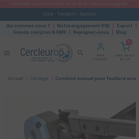
Contactez-nous +33 (0)3 66 24 00 30 Ou faites-vous rappeler
Stock - Transport - Operator
Qui sommes nous ?
Notre engagement RSE
Export
Grands comptes & GMS
Rejoignez-nous
Blog
0
menu
search
Mon Devis
Mon
En 1h
Compte
Accueil
Cerclage
Combiné manuel pour feuillard acier