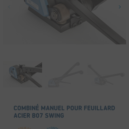
keyboard_arrow_left
keyboard_arrow_right
Précédent
Suiv
COMBINÉ MANUEL POUR FEUILLARD
ACIER B07 SWING