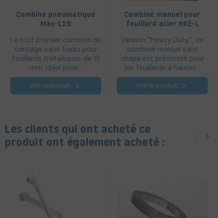
Combiné pneumatique
Combiné manuel pour
Max-L19
feuillard acier HKE-L
HD
Le tout premier combiné de
Version "Heavy Duty", ce
cerclage sans tuyau pour
combiné manuel sans
feuillards métalliques de 19
chape est préconisé pour
mm. Idéal pour...
les feuillards à hautes...
Voir le produit
Voir le produit
Les clients qui ont acheté ce
keyboard_arrow_left
keyboard_arrow_right
Précéd
Sui
produit ont également acheté :