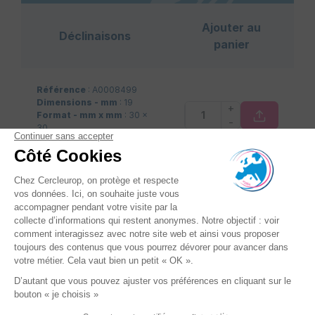
Ajouter au
Déclinaisons
panier
Référence
: A0008499
Dimensions - mm
: 19
+
Format - mm x mm
: 30 x
-
30
Pièces/carton
: 1000
Référence
: A0008500
Dimensions - mm
: 32
+
Format - mm x mm
: 30 x
-
50
Pièces/carton
: 1000
16 autres produits dans la même