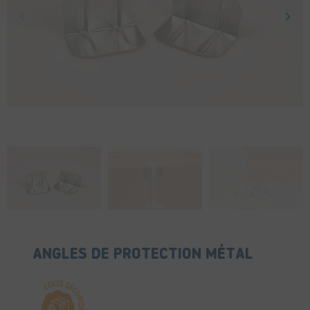
keyboard_arrow_left
keyboard_arrow_right
Précédent
Suiv
ANGLES DE PROTECTION MÉTAL