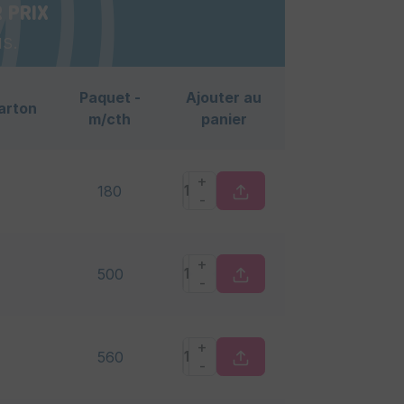
 PRIX
s.
Paquet -
Ajouter au
arton
m/cth
panier
+
180
-
+
500
-
+
560
-