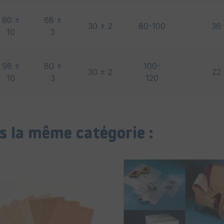
60 ±
68 ±
30 ± 2
80-100
36
10
3
98 ±
80 ±
100-
30 ± 2
22
10
3
120
s la même catégorie :