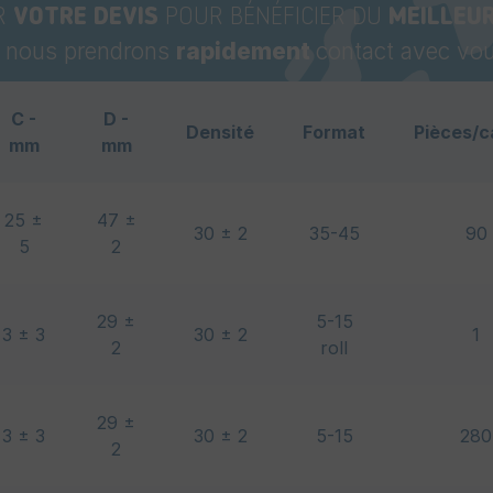
R
VOTRE DEVIS
POUR BÉNÉFICIER DU
MEILLEUR
t nous prendrons
rapidement
contact avec vou
C -
D -
Densité
Format
Pièces/c
mm
mm
25 ±
47 ±
30 ± 2
35-45
90
5
2
29 ±
5-15
3 ± 3
30 ± 2
1
2
roll
29 ±
3 ± 3
30 ± 2
5-15
280
2