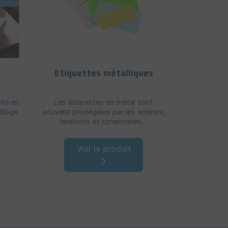
Etiquettes métalliques
Int
palettis
its en
Les étiquettes en métal sont
Sécur
allage
souvent privilégiées par les aciéries,
homogéné
laminoirs et cimenteries....
palettes po
Voir le produit
V