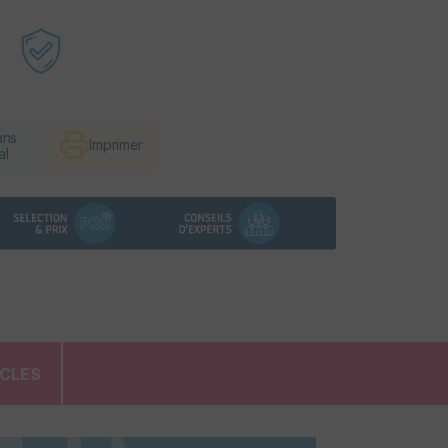
ans
Imprimer
al
ICLES