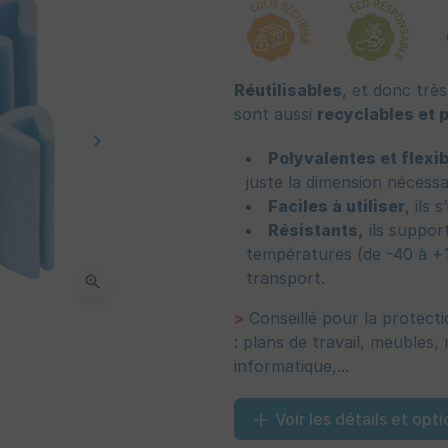
Réutilisables
, et donc trè
sont aussi
recyclables et 
keyboard_arrow_right
Suivant
Polyvalentes et flexi
juste la dimension nécessa
Faciles à utiliser
, ils
Résistants,
ils support
températures (de -40 à +10
transport.
zoom_in
>
Conseillé pour la protect
: plans de travail, meubles,
informatique,...
Voir les détails et opti