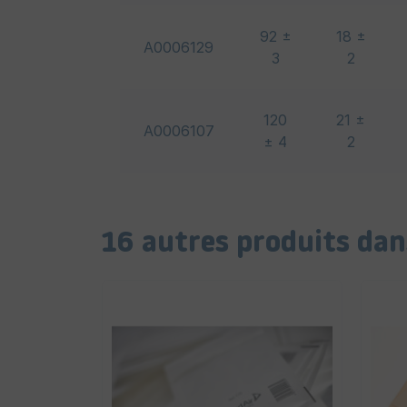
92 ±
18 ±
A0006129
3
2
120
21 ±
A0006107
± 4
2
16 autres produits dan