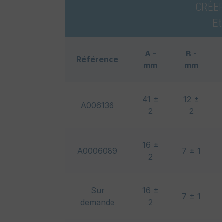
CRÉE
E
A -
B -
Référence
mm
mm
41 ±
12 ±
A006136
2
2
16 ±
A0006089
7 ± 1
2
Sur
16 ±
7 ± 1
demande
2