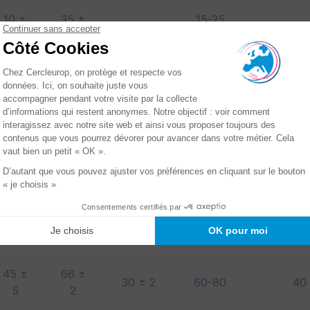
10 ±
35 ±
15-25
30 ± 2
1
3
2
roll
10 ±
35 ±
30 ± 2
15-25
160
3
2
20 ±
41 ±
30 ± 2
25-35
120
4
2
30 ±
60 ±
30 ± 2
45-60
50
5
2
45 ±
66 ±
30 ± 2
60-80
40
5
2