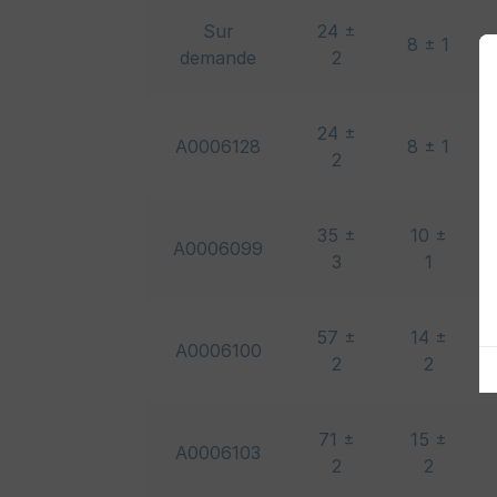
Sur
24 ±
8 ± 1
demande
2
24 ±
A0006128
8 ± 1
2
35 ±
10 ±
A0006099
3
1
57 ±
14 ±
A0006100
2
2
71 ±
15 ±
A0006103
2
2