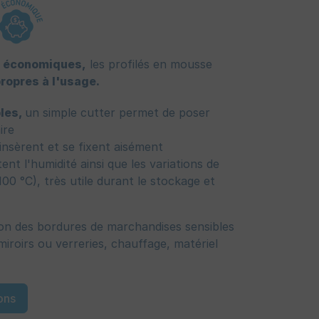
s
économiques,
les profilés en mousse
propres à l'usage.
bles,
un simple cutter permet de poser
ire
 s’insèrent et se fixent aisément
ent l'humidité ainsi que les variations de
0 °C), très utile durant le stockage et
ion des bordures de marchandises sensibles
 miroirs ou verreries, chauffage, matériel
ons