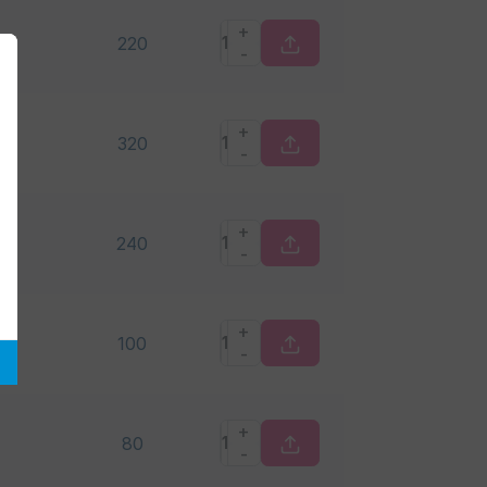
+
220
-
+
320
-
+
240
-
+
100
-
+
80
-