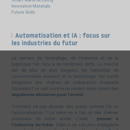
Innovative Materials
Future Skills
Automatisation et IA : focus sur
les industries du futur
Le secteur de l’emballage, de l’industrie et de la
logistique fait face à de nombreux défis. Le marché
est de plus en plus exigeant, les habitudes de
consommation évoluent et la technologie fait partie
intégrante des chaînes de préparation. Interpack
Düsseldorf se voit comme un rendez-vous créant des
impulsions décisives pour l’avenir
.
Comment ne pas aborder des sujets comme l’IA ou
l’automatisation ? Le salon en a fait un des thèmes
principaux de cette année. L’idée :
penser à
l’industrie du futur.
Celle-ci se voit plus intelligente