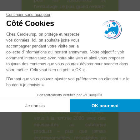
l’emballage. Le plus grand rendez-
vous mondial dans ce domaine
est une véritable source
d’inspiration. Avec des
exposants et visiteurs venant
du monde entier
, le salon
allemand est une plaque
tournante du futur du secteur. Un
endroit de rencontres,
d’échanges et surtout de création
de partenariats solides.
Cercleurop était évidemment de
la partie et a apprécié découvrir
les
nouvelles technologies
qui
vont transformer la supply chain,
mais surtout les
innovations
en
matière d’emballage. Rendez-
vous à la rentrée 2026 avec des
nouveautés au catalogue
produits – plus que jamais
écoresponsables, recyclables ou