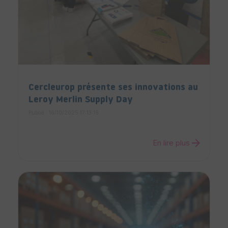
Cercleurop présente ses innovations au
Leroy Merlin Supply Day
Publié : 16/10/2025 17:13:16
arrow_forward
En lire plus