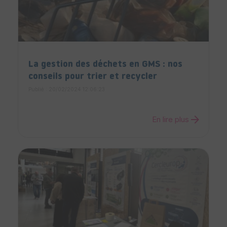
La gestion des déchets en GMS : nos
conseils pour trier et recycler
Publié : 20/02/2024 12:06:23
arrow_forward
En lire plus