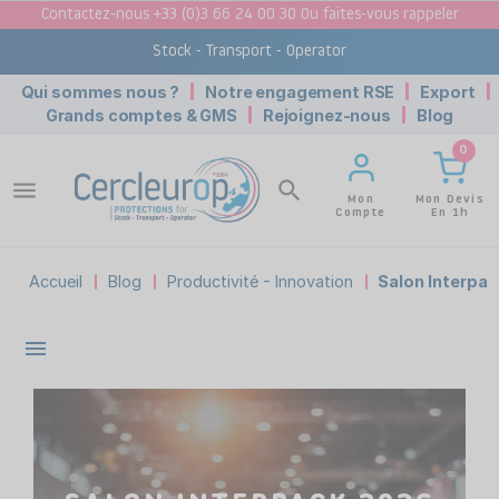
Contactez-nous +33 (0)3 66 24 00 30 Ou faites-vous rappeler
Stock - Transport - Operator
Qui sommes nous ?
Notre engagement RSE
Export
Grands comptes & GMS
Rejoignez-nous
Blog
0
menu
search
Mon Devis
Mon
En 1h
Compte
Accueil
Blog
Productivité - Innovation
Salon Interpac
menu