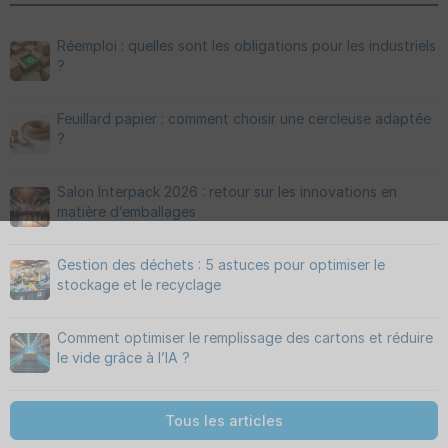
Réemploi : quelles sont les obligations pour les industriels
?
Feuillard papier : comment choisir une cercleuse adaptée
?
Salon Interpack 2026 : retour sur les innovations en
matière d’emballages
Gestion des déchets : 5 astuces pour optimiser le
stockage et le recyclage
Comment optimiser le remplissage des cartons et réduire
le vide grâce à l’IA ?
Tous les articles