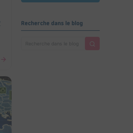
,
Recherche dans le blog
r
arrow_forward
s