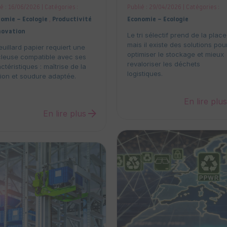
é : 16/06/2026 | Catégories :
Publié : 29/04/2026 | Catégories :
omie – Ecologie
,
Productivité
Economie – Ecologie
novation
Le tri sélectif prend de la place
mais il existe des solutions pou
euillard papier requiert une
optimiser le stockage et mieux
cleuse compatible avec ses
revaloriser les déchets
ctéristiques : maîtrise de la
logistiques.
ion et soudure adaptée.
En lire plu
arrow_forward
En lire plus