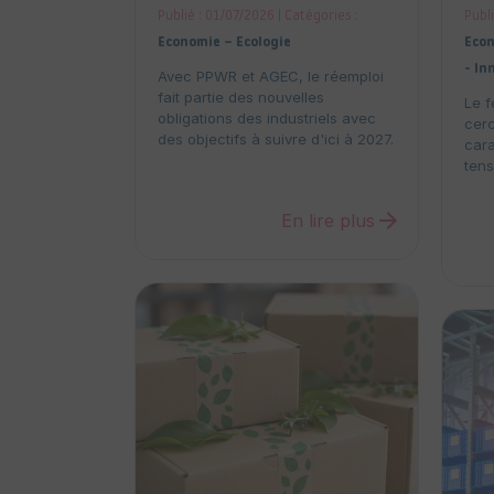
Publié : 01/07/2026 | Catégories :
Publi
Economie – Ecologie
Econ
- In
Avec PPWR et AGEC, le réemploi
fait partie des nouvelles
Le f
obligations des industriels avec
cer
des objectifs à suivre d'ici à 2027.
cara
tens
arrow_forward
En lire plus