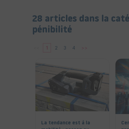
28 articles dans la cat
pénibilité
<<
1
2
3
4
>>
La tendance est à la
Cer