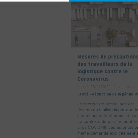
Mesures de précaution
des travailleurs de la
logistique contre le
Coronavirus
Publié : 28/04/2020 | Catégories :
Santé - Réduction de la pénibili
Le secteur de l’emballage est
devenu un maillon important d
la continuité de l’économie dur
ce contexte du confinement lié
virus COVID-19. Les autorités o
même demandé explicitement 