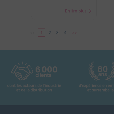
arrow_forward
En lire plus
<<
1
2
3
4
>>