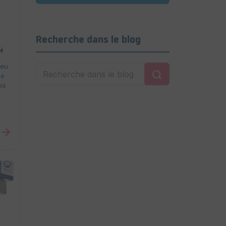
Recherche dans le blog
té
peu
de
ais
arrow_forward
s