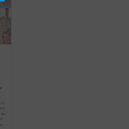
s
té
ans
ant
 au
nt
au