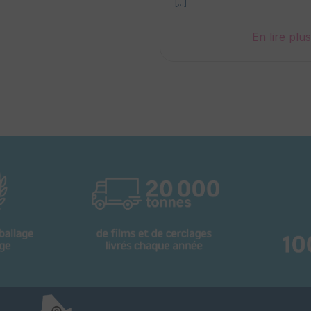
[...]
En lire plu