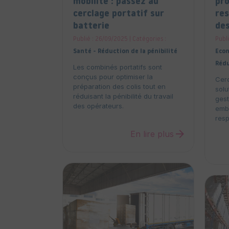
mobilité : passez au
pro
cerclage portatif sur
res
batterie
des
Publié : 26/09/2025 | Catégories :
Publi
Santé - Réduction de la pénibilité
Econ
Rédu
Les combinés portatifs sont
conçus pour optimiser la
Cer
préparation des colis tout en
solu
réduisant la pénibilité du travail
gest
des opérateurs.
emba
res
arrow_forward
En lire plus