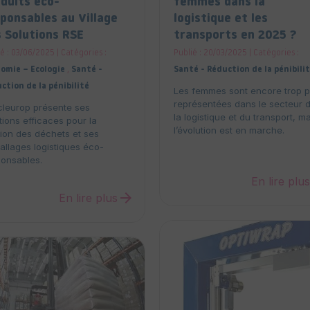
duits éco-
femmes dans la
ponsables au Village
logistique et les
 Solutions RSE
transports en 2025 ?
é : 03/06/2025 | Catégories :
Publié : 20/03/2025 | Catégories :
omie – Ecologie
,
Santé -
Santé - Réduction de la pénibili
ction de la pénibilité
Les femmes sont encore trop 
représentées dans le secteur 
cleurop présente ses
la logistique et du transport, m
tions efficaces pour la
l’évolution est en marche.
ion des déchets et ses
llages logistiques éco-
ponsables.
En lire plu
arrow_forward
En lire plus