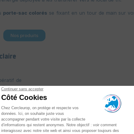
es
porte-sac colorés
se fixant en un tour de main sur vo
Nos produits
claire
pératif de
 flux est
i sélectif
lastique,
… Chaque
. Comment
rien ne se
nalétique