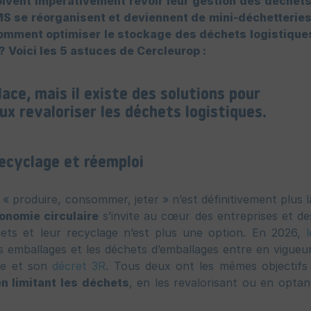
ivent impérativement revoir leur gestion des déchets
MS se réorganisent et deviennent de mini-déchetteries
 Comment optimiser le stockage des déchets logistique
 ? Voici les 5 astuces de Cercleurop :
lace, mais il existe des solutions pour
ux revaloriser les déchets logistiques.
ecyclage et réemploi
« produire, consommer, jeter » n’est définitivement plus l
conomie circulaire
s’invite au cœur des entreprises et de
ets et leur recyclage n’est plus une option. En 2026,
l
s emballages et les déchets d’emballages entre en vigueur
se et son
décret 3R
. Tous deux ont les mêmes objectifs 
n limitant les déchets
, en les revalorisant ou en optan