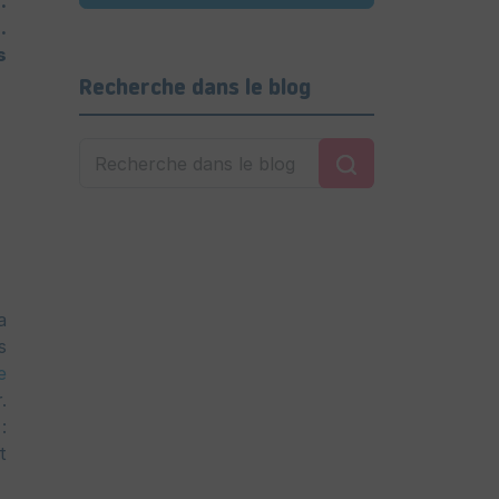
.
.
s
Recherche dans le blog
a
s
e
.
:
t