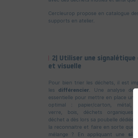
Cercleurop propose en catalogue d
supports en atelier.
2| Utiliser une signalétique 
et visuelle
Pour bien trier les déchets, il est im
les
différencier
. Une analyse des
essentielle pour mettre en place un tr
optimal : papier/carton, métal, p
verre, bois, déchets organiques
déchet a dès lors sa poubelle dédiée
la reconnaitre et faire en sorte que 
mélange ? En appliquant une
sig