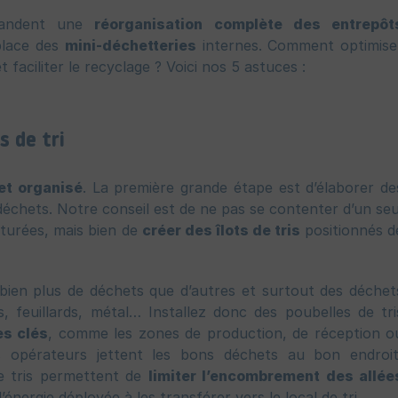
emandent une
réorganisation complète des entrepôt
place des
mini-déchetteries
internes. Comment optimise
 faciliter le recyclage ? Voici nos 5 astuces :
s de tri
let organisé
. La première grande étape est d’élaborer de
 déchets. Notre conseil est de ne pas se contenter d’un seu
cturées, mais bien de
créer des îlots de tris
positionnés d
 bien plus de déchets que d’autres et surtout des déchet
s, feuillards, métal… Installez donc des poubelles de tri
es clés
, comme les zones de production, de réception o
 opérateurs jettent les bons déchets au bon endroit
de tris permettent de
limiter l’encombrement des allée
’énergie déployée à les transférer vers le local de tri.