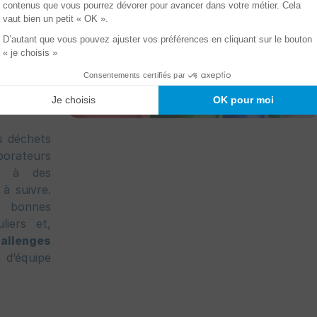
e
au sein
ogrammes
Plus c’est
acilite le
s déchets
orateurs
ce à des
 à suivre.
s bonnes
liers et,
allenges
 d’équipe