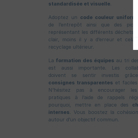
standardisée et visuelle
.
Adoptez un
code couleur uniform
de l’entrepôt ainsi que des pict
représentant les différents déchets. 
clair, moins il y a d’erreur et cela f
recyclage ultérieur.
La
formation des équipes
au tri de
est aussi importante. Les collab
doivent se sentir investis grâ
consignes transparentes
et faciles
N’hésitez pas à encourager le
pratiques à l’aide de rappels régu
pourquoi, mettre en place des
ch
internes
. Vous boostez la cohésion
autour d’un objectif commun.