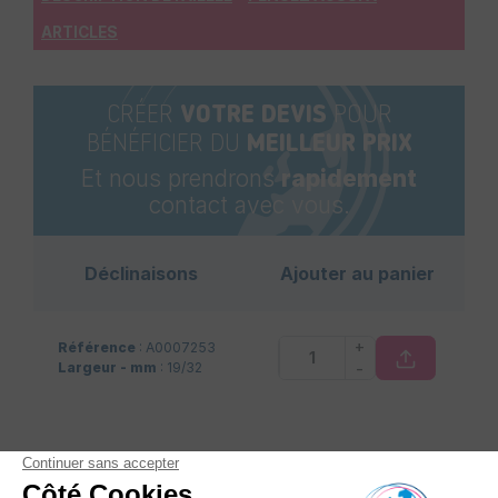
ARTICLES
CRÉER
VOTRE DEVIS
POUR
BÉNÉFICIER DU
MEILLEUR PRIX
Et nous prendrons
rapidement
contact avec vous.
Déclinaisons
Ajouter au panier
+
Référence
: A0007253
-
Largeur - mm
: 19/32
16 autres produits dans la même