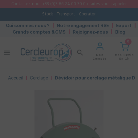
Contactez-nous +33 (0)3 66 24 00 30 Ou faites-vous rappeler
Stock - Transport - Operator
Qui sommes nous ?
Notre engagement RSE
Export
Grands comptes & GMS
Rejoignez-nous
Blog
0
menu
search
Mon Devis
Mon
En 1h
Compte
Accueil
Cerclage
Dévidoir pour cerclage métalique DF