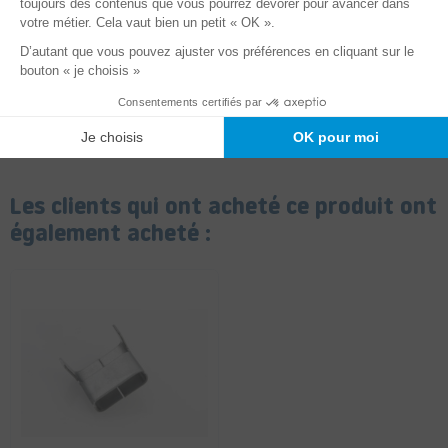
Boucles de cerclage avec
Pince à double sertissage
un revêtement antiglisse.
convenant à la plupart des
Recommandées pour les
usages, dont les colis
feuillards plastifiés,...
plats. Pour...
Voir le produit
Voir le produit
Les clients qui ont acheté ce produit ont
également acheté :