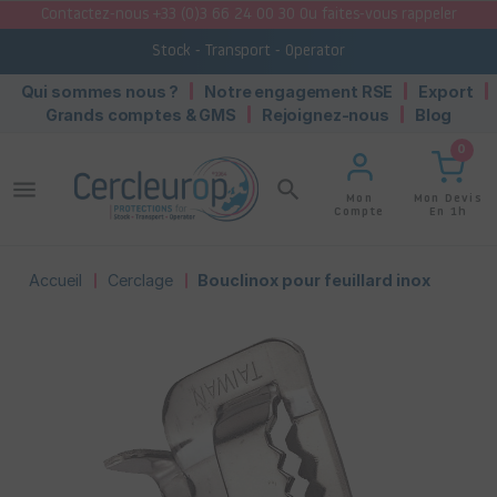
Contactez-nous +33 (0)3 66 24 00 30 Ou faites-vous rappeler
Stock - Transport - Operator
Qui sommes nous ?
Notre engagement RSE
Export
Grands comptes & GMS
Rejoignez-nous
Blog
0
menu
search
Mon Devis
Mon
En 1h
Compte
Accueil
Cerclage
Bouclinox pour feuillard inox