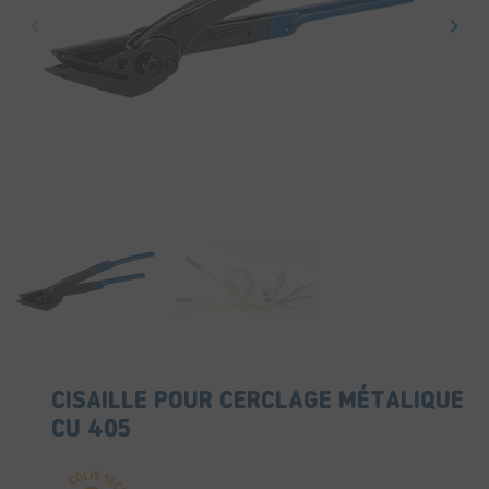
keyboard_arrow_left
keyboard_arrow_right
Précédent
Suiv
CISAILLE POUR CERCLAGE MÉTALIQUE
CU 405