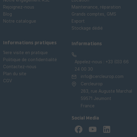
Notre engagement RSE
Location
Rejoignez-nous
Maintenance, réparation
Blog
Grands comptes, GMS
Notre catalogue
Export
Stockage dédié

Informations pratiques
Informations
1iere visite en pratique
Politique de confidentialité
Appelez-nous :
+33 (0)3 66
Contactez-nous
24 00 30
Plan du site
info@cercleurop.com
CGV
Cercleurop
283, rue Auguste Marchal
59571 Jeumont
France
Social Media
Facebook
YouTube
LinkedIn