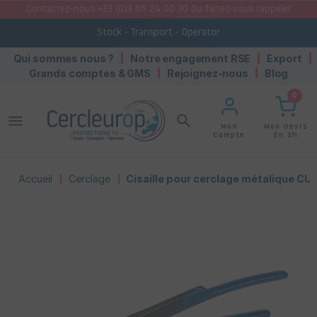
Contactez-nous +33 (0)3 66 24 00 30 Ou faites-vous rappeler
Stock - Transport - Operator
Qui sommes nous ?
Notre engagement RSE
Export
Grands comptes & GMS
Rejoignez-nous
Blog
0
menu
search
Mon Devis
Mon
En 1h
Compte
Accueil
Cerclage
Cisaille pour cerclage métalique CU