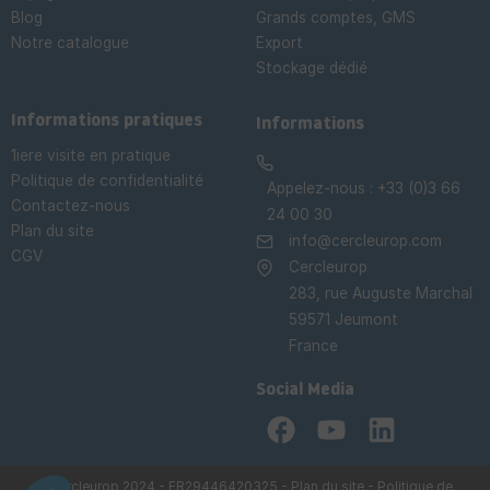
Blog
Grands comptes, GMS
Notre catalogue
Export
Stockage dédié

Informations pratiques
Informations
1iere visite en pratique
Politique de confidentialité
Appelez-nous :
+33 (0)3 66
Contactez-nous
24 00 30
Plan du site
info@cercleurop.com
CGV
Cercleurop
283, rue Auguste Marchal
59571 Jeumont
France
Social Media
Facebook
YouTube
LinkedIn
©Cercleurop 2024 - FR29446420325 -
Plan du site
-
Politique de