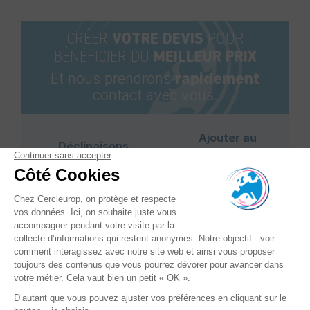
CRÉER
VOTRE DEVIS
POUR
BÉNÉFICIER DU
MEILLEUR PRIX
Et nous prendrons
rapidement
contact avec vous.
Ajouter au
Déclinaisons
panier
Référence
: A0007376
Epaisseur - mm
: 0,4/0,63
Force de tension - N
:
+
4000
-
Largeur - mm
: 13, 16 et 19
Pression Max - Bar
: 6,5
Poids - kg
: 4,5