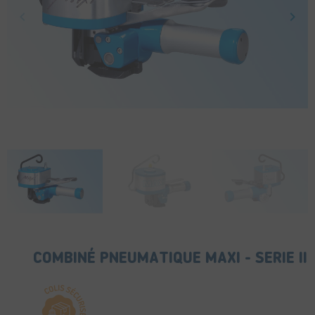
keyboard_arrow_left
keyboard_arrow_right
Précédent
Suiv
COMBINÉ PNEUMATIQUE MAXI - SERIE II