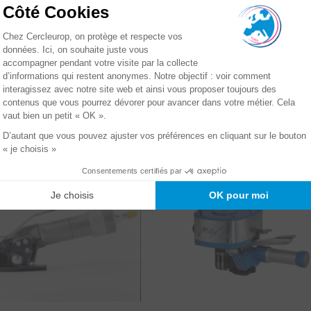
19,25 et 32
4,5
0
s la même catégorie :