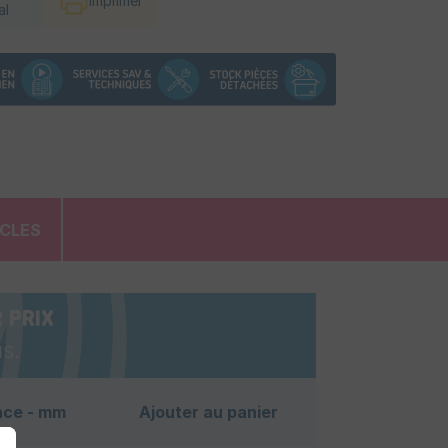
Imprimer
al
ICLES
 PRIX
s.
nce - mm
Ajouter au panier