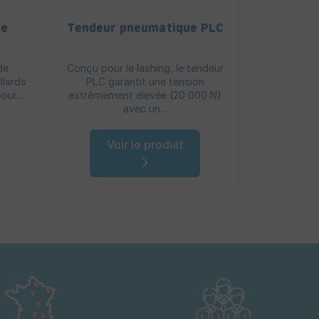
ue
Tendeur pneumatique PLC
Combiné
de
Conçu pour le lashing, le tendeur
Appareil ro
llards
PLC garantit une tension
encoche sp
ur...
extrêmement élevée (20 000 N)
travaille
avec un...
V
Voir le produit