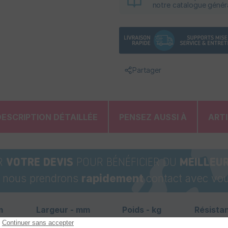
notre catalogue génér
Partager
DESCRIPTION DÉTAILLÉE
PENSEZ AUSSI À
ART
R
VOTRE DEVIS
POUR BÉNÉFICIER DU
MEILLEUR
t nous prendrons
rapidement
contact avec vou
m
Largeur - mm
Poids - kg
Résista