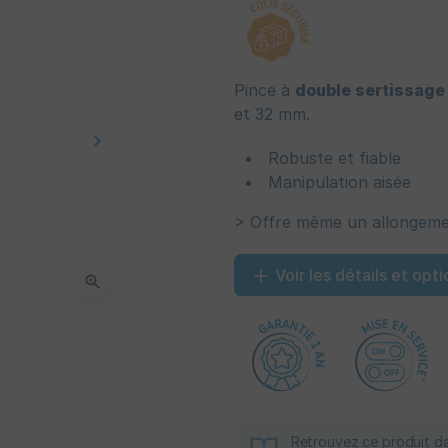
Pince à
double sertissage 
et 32 mm.
keyboard_arrow_right
Suivant
Robuste et fiable
Manipulation aisée
> Offre même un allongemen
Voir les détails et opti
zoom_in
Retrouvez ce produit d