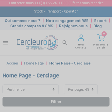
Contactez-nous +33 (0)3 66 24 00 30 Ou faites-vous rappeler
Stock - Transport - Operator
Qui sommes nous ?
Notre engagement RSE
Export
Grands comptes & GMS
Rejoignez-nous
Blog
0
menu
search
Mon Devis
Mon
En 1h
Compte
Accueil
Home Page
Home Page - Cerclage
Home Page - Cerclage
Filtrer