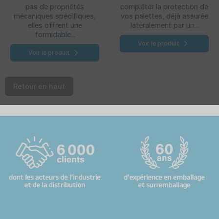
pas de propriétés
compléter la protection de
mécaniques spécifiques,
vos palettes, déjà assurée
elles offrent une
latéralement par un...
formidable...
Voir le produit
Voir le produit
Retour en haut