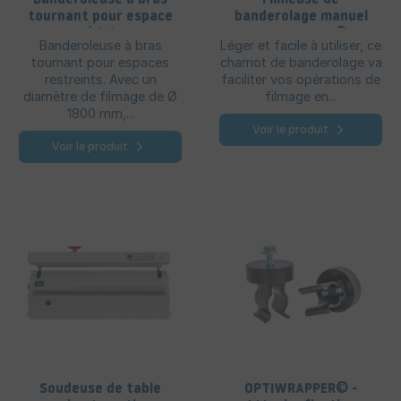
tournant pour espace
banderolage manuel
réduit
EASYWRAP2©
Banderoleuse à bras
Léger et facile à utiliser, ce
SLIMMERWRAP©
tournant pour espaces
charriot de banderolage va
restreints. Avec un
faciliter vos opérations de
diamètre de filmage de Ø
filmage en...
1800 mm,...
Voir le produit
Voir le produit
Soudeuse de table
OPTIWRAPPER© -