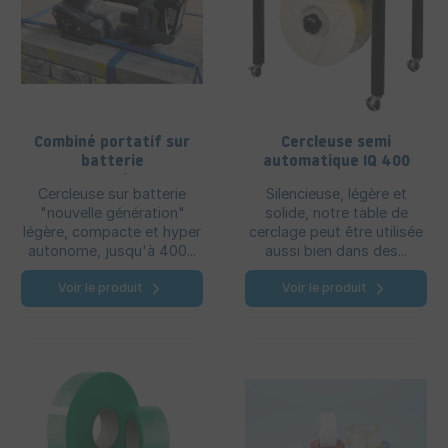
Combiné portatif sur
Cercleuse semi
batterie
automatique IQ 400
automatique E
Cercleuse sur batterie
Silencieuse, légère et
Raptor X3 - EVO
"nouvelle génération"
solide, notre table de
13/16 mm
légère, compacte et hyper
cerclage peut être utilisée
autonome, jusqu'à 400...
aussi bien dans des...
Voir le produit
Voir le produit