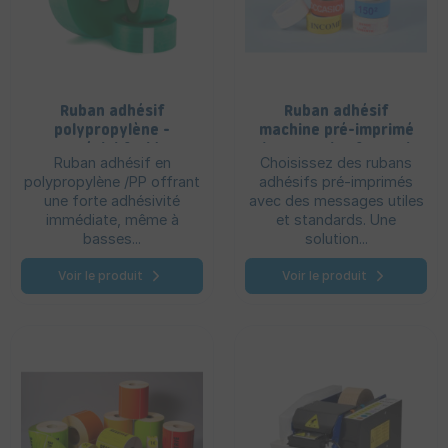
Ruban adhésif
Ruban adhésif
polypropylène -
machine pré-imprimé
Spécial froid
(PP, PVC, kraft, PET)
Ruban adhésif en
Choisissez des rubans
polypropylène /PP offrant
adhésifs pré-imprimés
une forte adhésivité
avec des messages utiles
immédiate, même à
et standards. Une
basses...
solution...
Voir le produit
Voir le produit