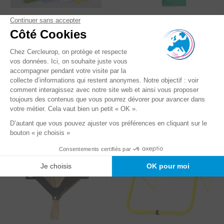
Etiquettes
Ligatures pour
plastiques/PVC
étiquettes
Les étiquettes plastiques
Simplifiez vos étiquetages
en PVC sont conseillées
avec notre fil en acier
pour les produits stockés
galvanisé. Conseillées pour
en extérieur ou en...
les utilisations...
Voir le produit
Voir le produit