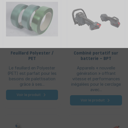
Feuillard Polyester /
Combiné portatif sur
PET
batterie – BPT
Le feuillard en Polyester
Appareils « nouvelle
(PET) est parfait pour les
génération » offrant
besoins de palettisation
vitesse et performances
grâce à ses...
inégalées pour le cerclage
avec...
Voir le produit
Voir le produit