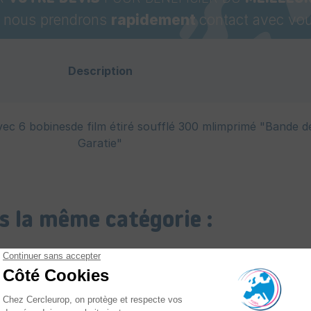
t nous prendrons
rapidement
contact avec vou
Description
 6 bobinesde film étiré soufflé 300 mlimprimé "Bande d
Garatie"
s la même catégorie :