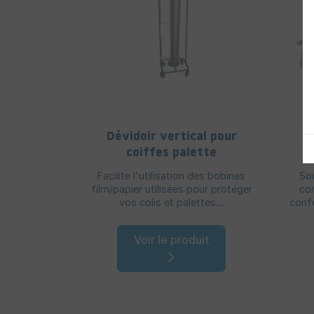
Dévidoir vertical pour
S
coiffes palette
Facilite l'utilisation des bobines
Sou
film/papier utilisées pour protéger
con
vos colis et palettes....
confe
Voir le produit