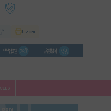
ans
Imprimer
al
ICLES
 PRIX