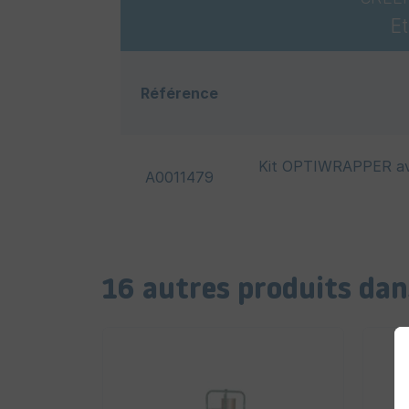
E
Référence
Kit OPTIWRAPPER avec
A0011479
16 autres produits dan