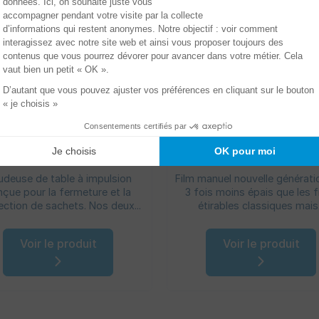
oudeuse de table avec
Film étiré manuel souf
coupe
transparent
deuse de table à impulsion
Film manuel nouvelle génératio
çue pour la fermeture et la
3 fois moins épais que les f
ction de sachets. Nos deux...
étirables classiques mais.
Voir le produit
Voir le produit