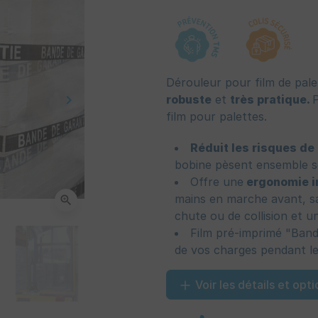
Dérouleur pour film de pale
keyboard_arrow_right
robuste
et
très pratique.
P
Suivant
film pour palettes.
Réduit les risques d
bobine pèsent ensemble s
Offre une
ergonomie i
mains en marche avant, sa
zoom_in
chute ou de collision et u
Film pré-imprimé "Band
de vos charges pendant le
Voir les détails et opti