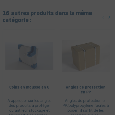
16 autres produits dans la même
keyboard_arrow_left
keyboard_arrow_right
Précéd
Sui
catégorie :
Coins en mousse en U
Angles de protection
en PP
A appliquer sur les angles
Angles de protection en
des produits à protéger
PP/polypropylène faciles à
durant leur stockage et
poser : il suffit de les