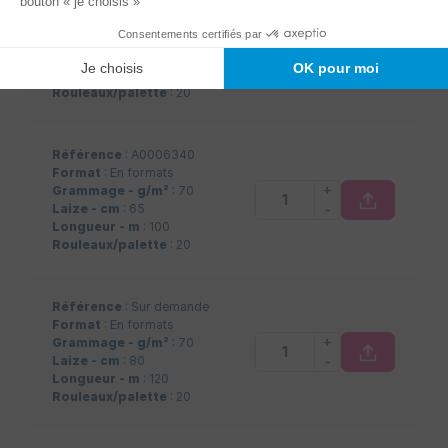
Référence
: A0012286
Format
: En rouleaux
+
Grammage - g/m²
: 70
-
Laize - cm
: 100
Longueur - m
: 360
Rouleaux/palette
: 20
Référence
: A0006340
Format
: En formats
+
Grammage - g/m²
: 70
-
Laize - cm
: 65
Longueur - m
: 100
Rouleaux/palette
: 20
Référence
: Sur demande
Format
: En formats
+
Grammage - g/m²
: 70
-
Laize - cm
: 80
Longueur - m
: 120
Rouleaux/palette
: 20