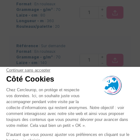
Format
: En rouleaux
+
Grammage - g/m²
: 70
-
Laize - cm
: 80
Longueur - m
: 360
Rouleaux/palette
: 20
Référence
: Sur demande
Format
: En rouleaux
+
Grammage - g/m²
: 70
-
Laize - cm
: 140
Longueur - m
: 360
Rouleaux/palette
: 20
Référence
: Sur demande
Format
: En rouleaux
+
Grammage - g/m²
: 70
-
Laize - cm
: 160
Longueur - m
: 360
Rouleaux/palette
: 20