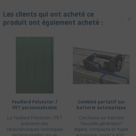
Les clients qui ont acheté ce
keyboard_arrow_left
keyboard_arrow_right
Précéd
Sui
produit ont également acheté :
Feuillard Polyester /
Combiné portatif sur
PET personnalisable
batterie automatique
E Raptor X3 - EVO
Le feuillard Polyester / PET
Cercleuse sur batterie
13/16 mm
présente des
"nouvelle génération"
caractéristiques techniques
légère, compacte et hyper
exceptionnelles qui en
autonome, jusqu'à 400...