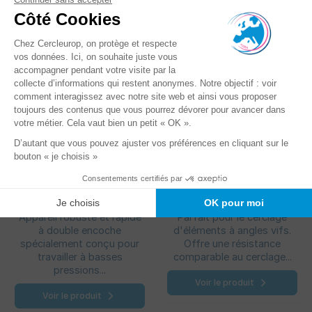
catégorie :
Combiné pneumatique
Feuillard textile
ITA 61
standard
Appareil robuste et rapide
Parfait pour le cerclage
à double encoche
d'éléments à angles vifs.
spécialement conçu pour
Offre une résistance
travailler à basses
comparable au cerclage...
pressions...
Voir le produit
Voir le produit