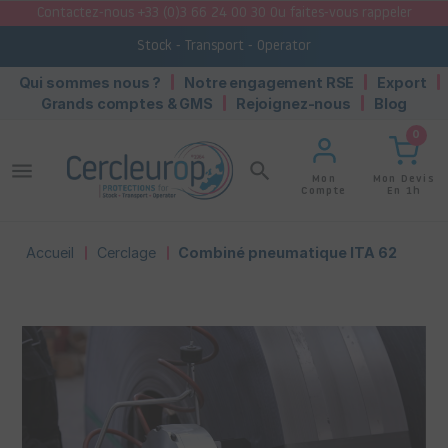
Contactez-nous +33 (0)3 66 24 00 30 Ou faites-vous rappeler
Stock - Transport - Operator
Qui sommes nous ?
Notre engagement RSE
Export
Grands comptes & GMS
Rejoignez-nous
Blog
0
menu
search
Mon Devis
Mon
En 1h
Compte
Accueil
Cerclage
Combiné pneumatique ITA 62