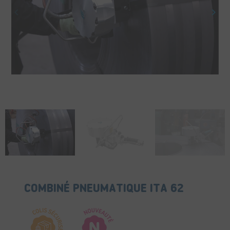
keyboard_arrow_left
keyboard_arrow_right
Précédent
Suiv
COMBINÉ PNEUMATIQUE ITA 62