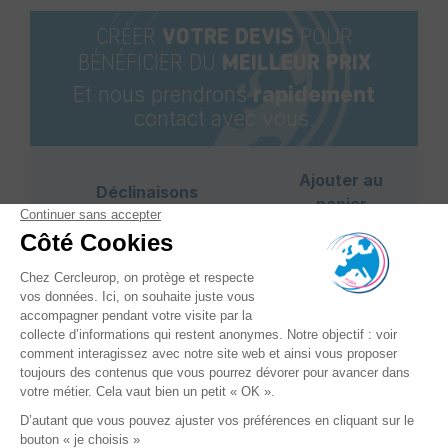
CRÉER
VOTRE DEVIS
POUR
BÉNÉFICIER DU
MEILLEUR PRIX
Et nous prendrons
rapidement
contact avec vous.
Ajouter au
Déclinaisons
panier
Référence
: A0007381
Conditionnement
: Vendu à
l'unité
+
Epaisseur feuillard - mm
: 19,
-
25 et 32
Force de tension - N
: 7 000 -
15 000