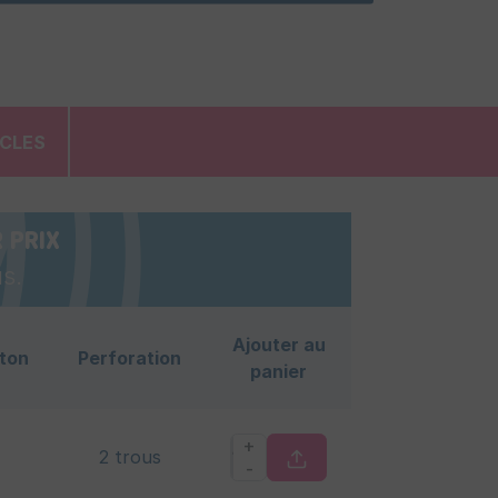
ICLES
 PRIX
s.
Ajouter au
ton
Perforation
panier
+
2 trous
-