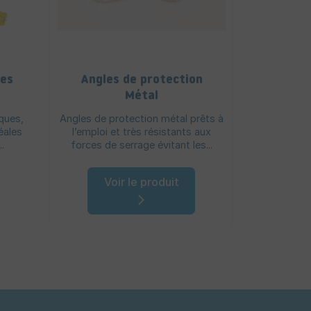
ues
Angles de protection
Métal
ques,
Angles de protection métal prêts à
Film à bull
éales
l’emploi et très résistants aux
de protége
.
forces de serrage évitant les...
vos expé
Voir le produit
V