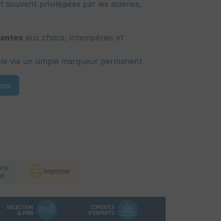
 souvent privilégiées par les aciéries,
tantes
aux chocs, intempéries et
ble via un simple marqueur permanent
ons
ans
Imprimer
al