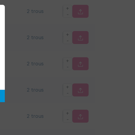
+
2 trous
-
+
2 trous
-
+
2 trous
-
+
2 trous
-
+
2 trous
-