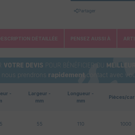
Partager
DESCRIPTION DÉTAILLÉE
PENSEZ AUSSI À
ART
R
VOTRE DEVIS
POUR BÉNÉFICIER DU
MEILLEUR
t nous prendrons
rapidement
contact avec vou
eur -
Largeur -
Longueur -
Pièces/car
m
mm
mm
15
55
110
1000