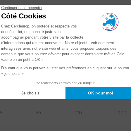
15
55
110
1000
15
100
55
1000
15
110
55
1000
15
120
70
1000
15
55
110
1000