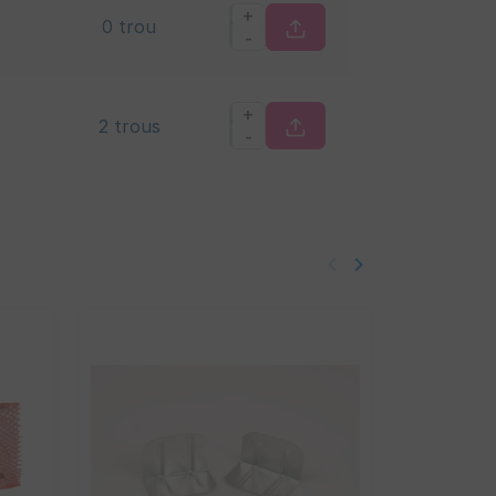
+
0 trou
-
+
2 trous
-
keyboard_arrow_left
keyboard_arrow_right
Précédent
Suivant