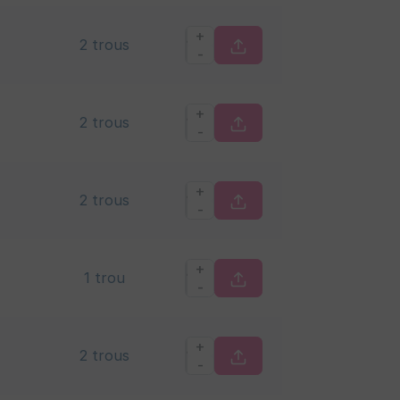
+
2 trous
-
+
2 trous
-
+
2 trous
-
+
1 trou
-
+
2 trous
-