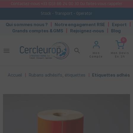
Contactez-nous +33 (0)3 66 24 00 30 Ou faites-vous rappeler
Stock - Transport - Operator
Qui sommes nous ?
Notre engagement RSE
Export
Grands comptes & GMS
Rejoignez-nous
Blog
0
menu
search
Mon Devis
Mon
En 1h
Compte
Accueil
Rubans adhésifs, étiquettes
Etiquettes adhésiv