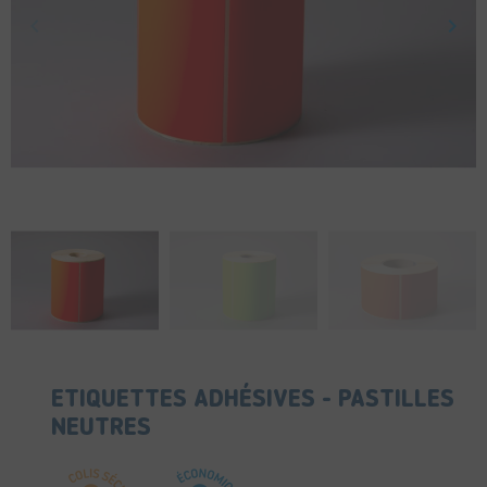
keyboard_arrow_left
keyboard_arrow_right
Précédent
Suiv
ETIQUETTES ADHÉSIVES - PASTILLES
NEUTRES