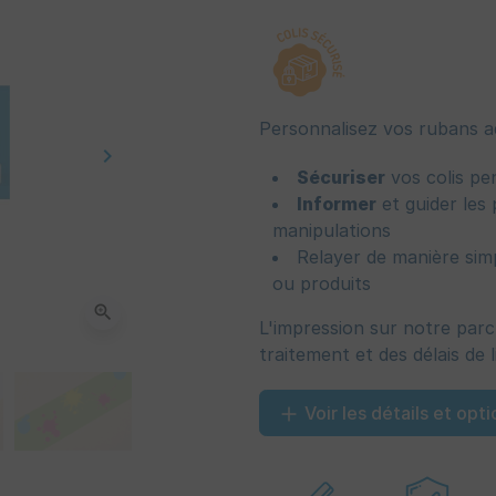
Personnalisez vos rubans ad
keyboard_arrow_right
Suivant
Sécuriser
vos colis pe
Informer
et guider les 
manipulations
Relayer de manière simp
ou produits
zoom_in
L'impression sur notre par
traitement et des délais de l
Voir les détails et opti