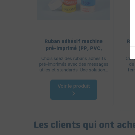
Ruban adhésif machine
Rub
pré-imprimé (PP, PVC,
kraft, PET)
Choisissez des rubans adhésifs
Ce r
pré-imprimés avec des messages
de
utiles et standards. Une solution...
fer
Voir le produit
Les clients qui ont ac