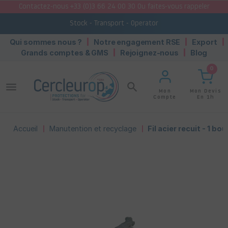
Contactez-nous +33 (0)3 66 24 00 30 Ou faites-vous rappeler
Stock - Transport - Operator
Qui sommes nous ?
Notre engagement RSE
Export
Grands comptes & GMS
Rejoignez-nous
Blog
0
menu
search
Mon Devis
Mon
En 1h
Compte
Accueil
Manutention et recyclage
Fil acier recuit - 1 bou